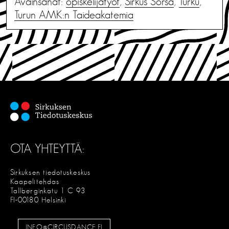
Avainsanat:
opiskelijatyöt
,
Sirkus Sorsa
,
Turku
,
Turun AMK:n Taideakatemia
OTA YHTEYTTÄ:
Sirkuksen tiedotuskeskus
Kaapelitehdas
Tallberginkatu 1 C 93
FI-00180 Helsinki
INFO@CIRCUSDANCE.FI