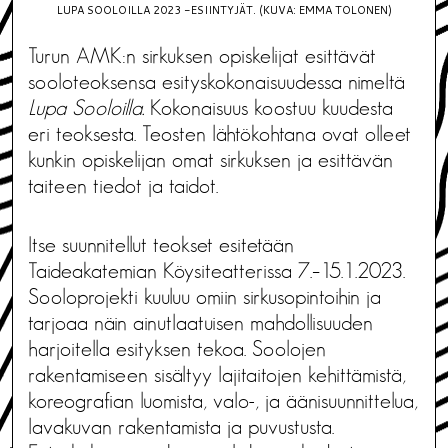
LUPA SOOLOILLA 2023 -ESIINTYJÄT. (KUVA: EMMA TOLONEN)
Turun AMK:n sirkuksen opiskelijat esittävät
sooloteoksensa esityskokonaisuudessa nimeltä
Lupa Sooloilla.
Kokonaisuus koostuu kuudesta
eri teoksesta. Teosten lähtökohtana ovat olleet
kunkin opiskelijan omat sirkuksen ja esittävän
taiteen tiedot ja taidot.
Itse suunnitellut teokset esitetään
Taideakatemian Köysiteatterissa 7.–15.1.2023.
Sooloprojekti kuuluu omiin sirkusopintoihin ja
tarjoaa näin ainutlaatuisen mahdollisuuden
harjoitella esityksen tekoa. Soolojen
rakentamiseen sisältyy lajitaitojen kehittämistä,
koreografian luomista, valo-, ja äänisuunnittelua,
lavakuvan rakentamista ja puvustusta.