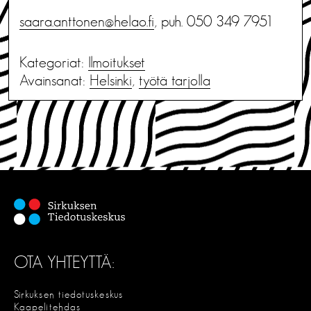
saara.anttonen@helao.fi
, puh. 050 349 7951
Kategoriat:
Ilmoitukset
Avainsanat:
Helsinki
,
työtä tarjolla
OTA YHTEYTTÄ:
Sirkuksen tiedotuskeskus
Kaapelitehdas