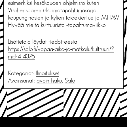
esimerkiksi kesäkauden ohjelmisto kuten
Vuohensaaren ulkoilmatapahtumasarja,
kaupunginosien ja kylien taidekiertue ja MHAW
Hyvää mieltä kulttuurista -tapahtumaviikko.
Lisätietoja löydät tiedotteesta
https://salo.fi/vapaa-aika-ja-matkailu/kulttuuri/?
mid=4-4376
Kategoriat:
Ilmoitukset
Avainsanat:
avoin haku
,
Salo