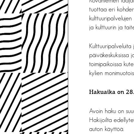
Rovaniemen laajall
tuottaa eri kohder
kulttuuripalveluje
ja kulttuurin ja ta
Kulttuuripalveluit
päiväkeskuksissa 
toimipaikoissa kut
kylien monimuotois
Hakuaika on 28
Avoin haku on suunna
Hakijoilta edellyt
auton käyttöä.