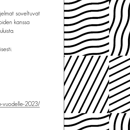
hjelmat soveltuvat
ijoiden kanssa
luista.
sesti.
u-vuodelle-2023/