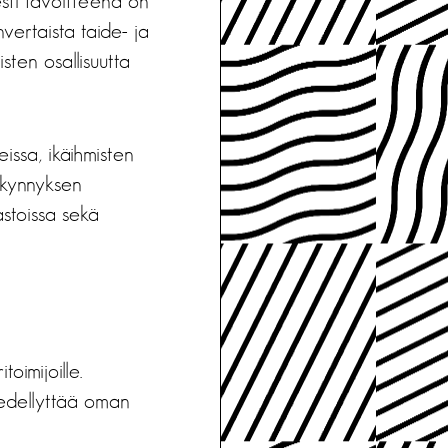
esti tavoitteena on
vertaista taide- ja
sten osallisuutta
issa, ikäihmisten
 kynnyksen
astoissa sekä
oimijoille.
n edellyttää oman