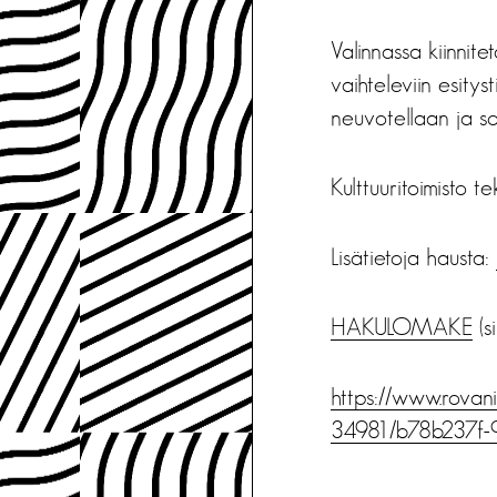
Valinnassa kiinnit
vaihteleviin esitys
neuvotellaan ja so
Kulttuuritoimisto 
Lisätietoja hausta:
HAKULOMAKE
(si
https://www.rovani
34981/b78b237f-