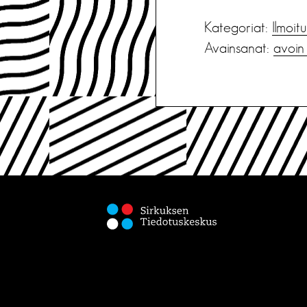
Kategoriat:
Ilmoit
Avainsanat:
avoin