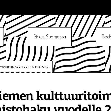
Sirkus Suomessa
Tied
VANIEMEN KULTTUURITOIMISTON...
emen kulttuuritoim
istohaku vuodelle 