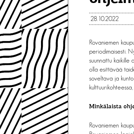
28.10.2022
Rovaniemen kaupun
periodimaisesti. N
suunnattu kaikille a
olla esittävää taide
soveltava ja kuntou
kulttuurikohteessa,
Minkälaista ohj
Rovaniemen kaupung