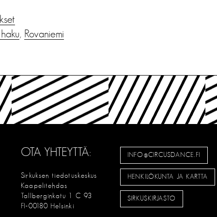
ukset
 haku
,
Rovaniemi
OTA YHTEYTTÄ:
INFO@CIRCUSDANCE.FI
Sirkuksen tiedotuskeskus
HENKILÖKUNTA JA KARTTA
Kaapelitehdas
Tallberginkatu 1 C 93
SIRKUSKIRJASTO
FI-00180 Helsinki