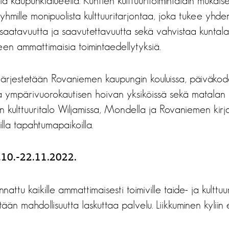
a kaupunkialueella. Kuntien kulttuuritoimintalain mukais
yhmille monipuolista kulttuuritarjontaa, joka tukee yhden
n saatavuutta ja saavutettavuutta sekä vahvistaa kuntalai
iteen ammattimaisia toimintaedellytyksiä.
a järjestetään Rovaniemen kaupungin kouluissa, päiväkode
ja ympärivuorokautisen hoivan yksiköissä sekä matalan
en kulttuuritalo Wiljamissa, Mondella ja Rovaniemen kirj
illa tapahtumapaikoilla.
.10.-22.11.2022.
ttu kaikille ammattimaisesti toimiville taide- ja kulttuurit
etään mahdollisuutta laskuttaa palvelu. Liikkuminen kylii