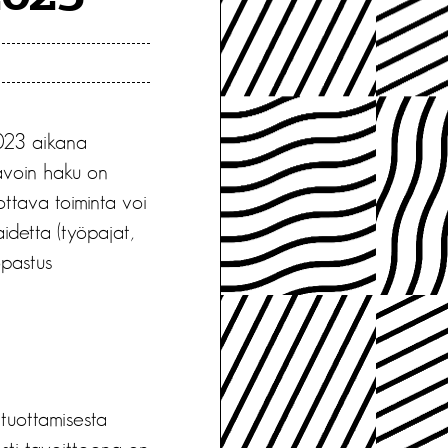
2023 aikana
 avoin haku on
jottava toiminta voi
taidetta (työpajat,
opastus
 tuottamisesta