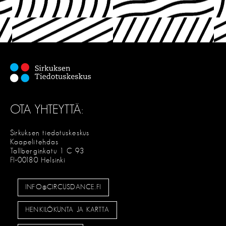
OTA YHTEYTTÄ:
Sirkuksen tiedotuskeskus
Kaapelitehdas
Tallberginkatu 1 C 93
FI-00180 Helsinki
INFO@CIRCUSDANCE.FI
HENKILÖKUNTA JA KARTTA