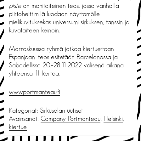
piste
on monitaiteinen teos, jossa vanhoilla
piirtoheittimillä luodaan näyttämölle
mielikuvituksekas universumi sirkuksen, tanssin ja
kuvataiteen keinoin.
Marraskuussa ryhmä jatkaa kiertuettaan
Espanjaan: teos esitetään Barcelonassa ja
Sabadellissa 20.–28.11.2022 välisenä aikana
yhteensä 11 kertaa.
www.portmanteau.fi
Kategoriat:
Sirkusalan uutiset
Avainsanat:
Company Portmanteau
,
Helsinki
,
kiertue