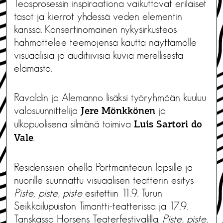
Teosprosessin inspiraationa vaikuttavat erilaiset
tasot ja kierrot yhdessä veden elementin
kanssa. Konsertinomainen nykysirkusteos
hahmottelee teemojensa kautta näyttämölle
visuaalisia ja auditiivisia kuvia merellisestä
elämästä.
Ravaldin ja Alemanno lisäksi työryhmään kuuluu
valosuunnittelija
ja
Jere Mönkkönen
ulkopuolisena silmänä toimiva
Luis Sartori do
.
Vale
Residenssien ohella Portmanteaun lapsille ja
nuorille suunnattu visuaalisen teatterin esitys
Piste, piste, piste
esitettiin 11.9. Turun
Seikkailupuiston Timantti-teatterissa ja 17.9.
Tanskassa Horsens Teaterfestivalilla.
Piste, piste,