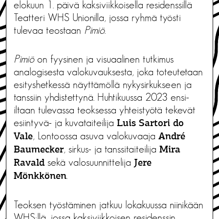
elokuun 1. päivä kaksiviikkoisella residenssillä
Teatteri WHS Unionilla, jossa ryhmä työsti
tulevaa teostaan
Pimiö
.
Pimiö
on fyysinen ja visuaalinen tutkimus
analogisesta valokuvauksesta, joka toteutetaan
esityshetkessä näyttämöllä nykysirkukseen ja
tanssiin yhdistettynä. Huhtikuussa 2023 ensi-
iltaan tulevassa teoksessa yhteistyötä tekevät
esiintyvä- ja kuvataiteilija
Luis Sartori do
, Lontoossa asuva valokuvaaja
Vale
André
, sirkus- ja tanssitaiteilija
Baumecker
Mira
sekä valosuunnittelija
Ravald
Jere
.
Mönkkönen
Teoksen työstäminen jatkuu lokakuussa niinikään
WHS:llä, jossa kaksiviikkoisen residenssin