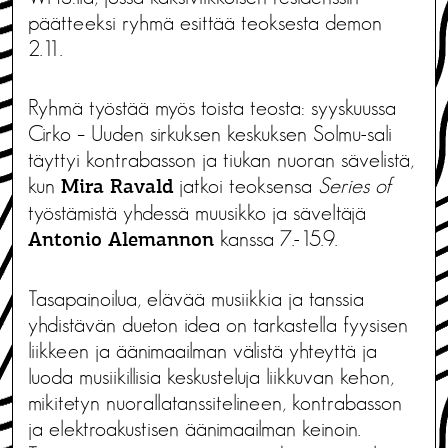
päätteeksi ryhmä esittää teoksesta demon
2.11.
Ryhmä työstää myös toista teosta: syyskuussa
Cirko – Uuden sirkuksen keskuksen Solmu-sali
täyttyi kontrabasson ja tiukan nuoran sävelistä,
kun
jatkoi teoksensa
Series of
Mira Ravald
työstämistä yhdessä muusikko ja säveltäjä
kanssa 7.-15.9.
Antonio Alemannon
Tasapainoilua, elävää musiikkia ja tanssia
yhdistävän dueton idea on tarkastella fyysisen
liikkeen ja äänimaailman välistä yhteyttä ja
luoda musiikillisia keskusteluja liikkuvan kehon,
mikitetyn nuorallatanssitelineen, kontrabasson
ja elektroakustisen äänimaailman keinoin.