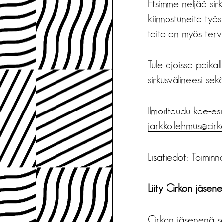
Etsimme neljää sirk
kiinnostuneita työ
taito on myös terve
Tule ajoissa paika
sirkusvälineesi se
Ilmoittaudu koe-es
jarkko.lehmus@cirko
Lisätiedot: Toimi
Liity Cirkon jäsene
Cirkon jäsenenä saa