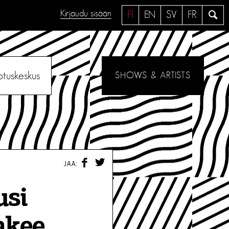
Kirjaudu sisään
H
FI
EN
SV
FR
a
e
otuskeskus
SHOWS & ARTISTS
F
T
JAA:
A
W
C
I
E
T
usi
B
T
O
E
O
R
akee
K