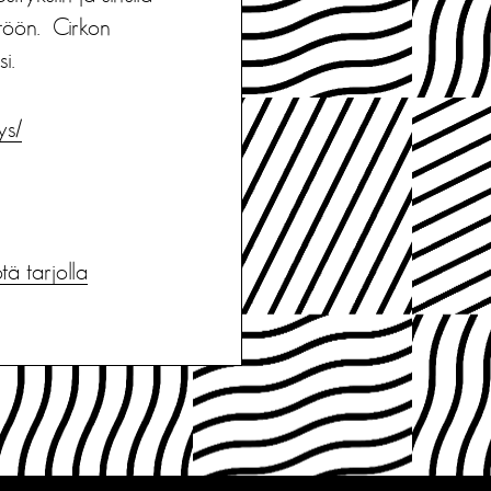
töön. Cirkon
i.
ys/
tä tarjolla