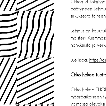
Cirkon vt. toimin
päätyneen Lehmuks
sirkuksesta taitee
Lehmus on koulutuk
maisteri. Aiemmas
hankkeista ja verko
Lue lisää:
https://c
Cirko hakee tuott
Cirko hakee TUOT
määräaikaiseen ty
voimassa olevaksi