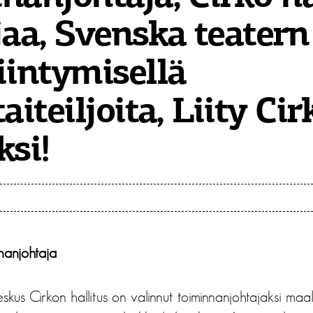
jaa, Svenska teater
iintymisellä
aiteiljoita, Liity Ci
ksi!
nnanjohtaja
skus Cirkon hallitus on valinnut toiminnanjohtajaksi maa