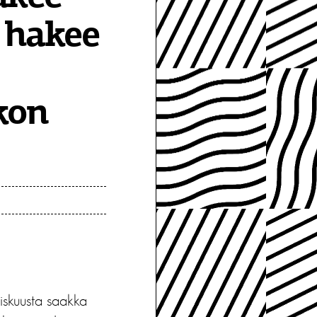
n hakee
rkon
liskuusta saakka