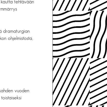
 kautta tehtävään
 ymmärrys
ttä dramaturgian
on ohjelmistosta,
 kahden vuoden
oistaiseksi