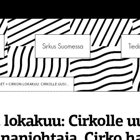
Sirkus Suomessa
Tied
SET
>
CIRKON LOKAKUU: CIRKOLLE UUSI...
 lokakuu: Cirkolle u
nanjohtaja, Cirko h