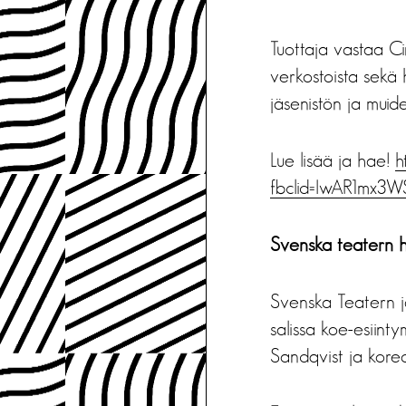
Tuottaja vastaa Ci
verkostoista sekä 
jäsenistön ja muid
Lue lisää ja hae!
h
fbclid=IwAR1mx3
Svenska teatern hak
Svenska Teatern j
salissa koe-esiin
Sandqvist ja koreo