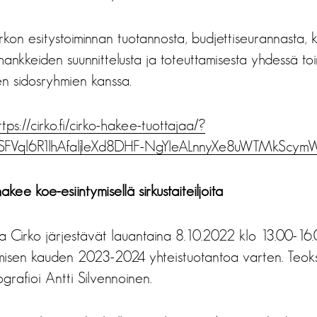
rkon esitystoiminnan tuotannosta, budjettiseurannasta, k
hankkeiden suunnittelusta ja toteuttamisesta yhdessä to
en sidosryhmien kanssa.
ttps://cirko.fi/cirko-hakee-tuottajaa/?
WSFVql6R1lhAfalj1eXd8DHF-NgYIeALnnyXe8uWTMkScym
ee koe-esiintymisellä sirkustaiteiljoita
a Cirko järjestävät lauantaina 8.10.2022 klo 13.00-16
tymisen kauden 2023-2024 yhteistuotantoa varten. Teo
grafioi Antti Silvennoinen.