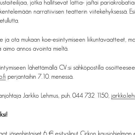
ustaiteilijaa, jotka hallitsevat lattia- ja/tai pariakrobati
skentelemään narratiivisen teatterin viitekehyksessä. E
tullutta.
lle ja ota mukaan koe-esiintymiseen liikuntavaatteet, ma
kä aimo annos avointa mieltä.
iintymiseen lähettämällä CV:si sähköpostilla osoitteese
.fi
perjantaihin 7.10. menessä.
nnanjohtaja Jarkko Lehmus, puh. 044 732 1150,
jarkko.leh
ksi!
t jäsenhintaiset 6 € esitysliput Cirkon kausiohjelman esi