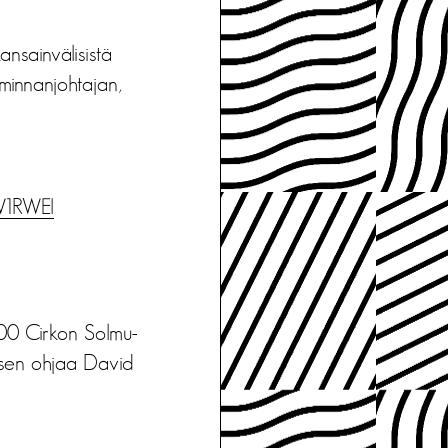
ansainvälisistä
iminnanjohtajan,
W1RWEI
.00 Cirkon Solmu-
ksen ohjaa David