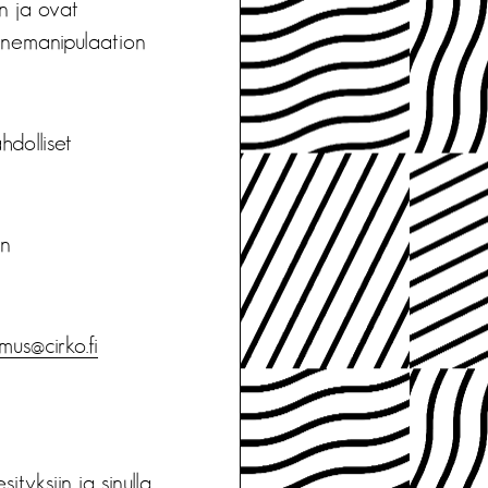
an ja ovat
sinemanipulaation
hdolliset
en
mus@cirko.fi
tyksiin ja sinulla