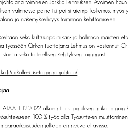
nanjohtajana toimineen Jarkko Lehmuksen. Avoimen haun
en valinnassa painottui paitsi aiempi kokemus, myös
nalana ja näkemyksellisyys toiminnan kehittämiseen.
seltaan sekä kulttuuripolitiikan- ja hallinnon maisteri e
sa työssään Cirkon tuottajana Lehmus on vastannut Cirk
stoista sekä taiteellisen kehityksen toiminnasta.
irko.fi/cirkolle-uusi-toiminnanjohtaja/
ajaa
TAJAA 1.12.2022 alkaen tai sopimuksen mukaan noin
ösuhteeseen 100 % työajalla. Työsuhteen muuttaminen t
 määräaikaisuuden jälkeen on neuvoteltavissa.