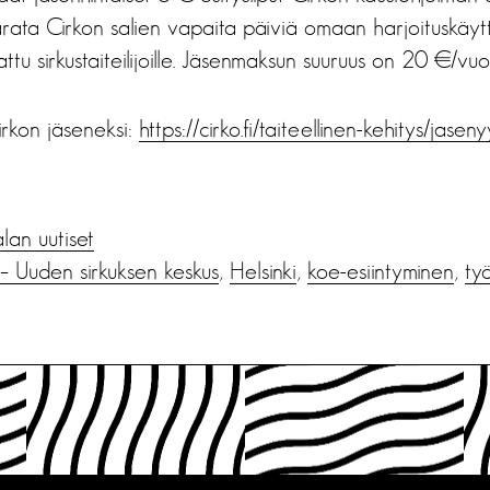
arata Cirkon salien vapaita päiviä omaan harjoituskäyt
tu sirkustaiteilijoille. Jäsenmaksun suuruus on 20 €/vuos
irkon jäseneksi:
https://cirko.fi/taiteellinen-kehitys/jaseny
alan uutiset
 – Uuden sirkuksen keskus
,
Helsinki
,
koe-esiintyminen
,
työ