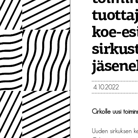
tuotta
koe-es
sirkust
jäsene
4.10.2022
Cirkolle uusi toimi
Uuden sirkuksen ke