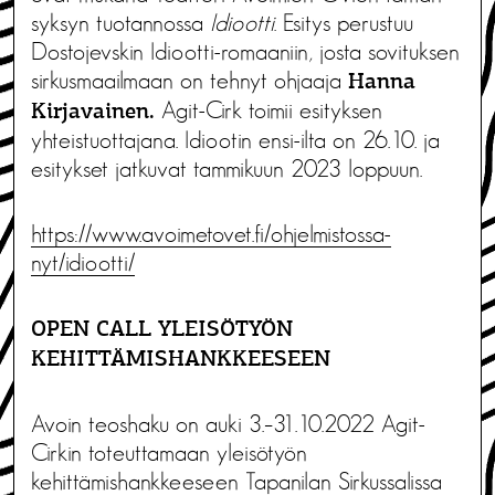
syksyn tuotannossa
Idiootti
. Esitys perustuu
Dostojevskin Idiootti-romaaniin, josta sovituksen
sirkusmaailmaan on tehnyt ohjaaja
Hanna
Agit-Cirk toimii esityksen
Kirjavainen.
yhteistuottajana. Idiootin ensi-ilta on 26.10. ja
esitykset jatkuvat tammikuun 2023 loppuun.
https://www.avoimetovet.fi/ohjelmistossa-
nyt/idiootti/
OPEN CALL YLEISÖTYÖN
KEHITTÄMISHANKKEESEEN
Avoin teoshaku on auki 3.–31.10.2022 Agit-
Cirkin toteuttamaan yleisötyön
kehittämishankkeeseen Tapanilan Sirkussalissa