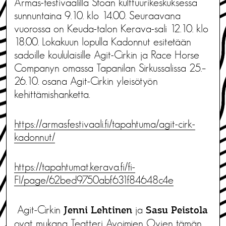
Armas-festivaalilla Stoan kulttuurikeskuksessa
sunnuntaina 9.10. klo 14.00. Seuraavana
vuorossa on Keuda-talon Kerava-sali 12.10. klo
18.00. Lokakuun lopulla Kadonnut esitetään
sadoille koululaisille Agit-Cirkin ja Race Horse
Companyn omassa Tapanilan Sirkussalissa 25.–
26.10. osana Agit-Cirkin yleisötyön
kehittämishanketta.
https://armasfestivaali.fi/tapahtuma/agit-cirk-
kadonnut/
https://tapahtumat.kerava.fi/fi-
FI/page/62bed9750abf631f84648c4e
Agit-Cirkin
ja
Jenni Lehtinen
Sasu Peistola
ovat mukana Teatteri Avoimien Ovien tämän