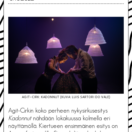
AGIT-CIRK: KADONNUT (KUVA: LUIS SARTORI DO VALE)
Agit-Cirkin koko perheen nykysirkusesitys
Kadonnut
nähdään lokakuussa kolmella eri
näyttämöllä. Kiertueen ensimmäinen esitys on