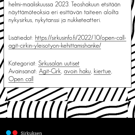
helmi-maaliskuussa 2023. Teoshakuun etsitään
näyttämöteoksia eri esittävän taiteen aloilta
nykysirkus, nykytanssi ja nukketeatteri.
Lisätiedot:
https://sirkusinfo.fi/2022/10/open-call-
agit-cirkin-yleisotyon-kehittamishanke/
Kategoriat:
Sirkusalan uutiset
Avainsanat:
Agit-Cirk
,
avoin haku
,
kiertue
,
Open call