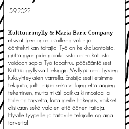
5.9.2022
Kulttuurimylly & Maria Baric Company
etsivät freelancerlistoilleen valo- ja
äänitekniikan taitajia! Työ on keikkaluontoista,
mutta myös pidempiaikaisista osa-aikatöistä
voidaan sopia. Työ tapahtuu pääsääntöisesti
Kulttuurimyllyssä Helsingin Myllypurossa hyvien
kulkuyhteyksien varrella. Ensisijaisesti etsimme
tekijöitä, joilta sujuisi sekä valojen että äänien
tekeminen, mutta mikäli paikka kiinnostaa ja
töille on tarvetta, laita meille hakemus, vaikket
olisikaan sekä valojen että äänen taitaja.
Hyville tyypeille ja taitaville tekijöille on aina
tarvetta!