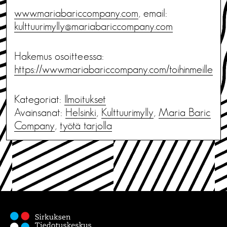
www.mariabariccompany.com
, email:
kulttuurimylly@mariabariccompany.com
Hakemus osoitteessa:
https://www.mariabariccompany.
com/toihinmeille
Kategoriat:
Ilmoitukset
Avainsanat:
Helsinki
,
Kulttuurimylly
,
Maria Baric
Company
,
työtä tarjolla