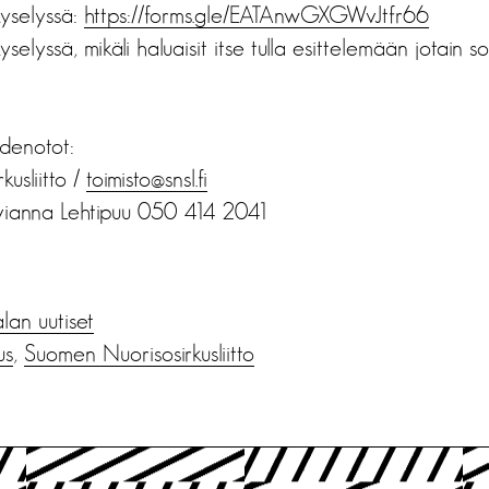
kyselyssä:
https://forms.gle/
EATAnwGXGWvJtfr66
selyssä, mikäli haluaisit itse tulla esittelemään jotain so
ydenotot:
usliitto /
toimisto@snsl.fi
Evianna Lehtipuu 050 414 2041
alan uutiset
us
,
Suomen Nuorisosirkusliitto