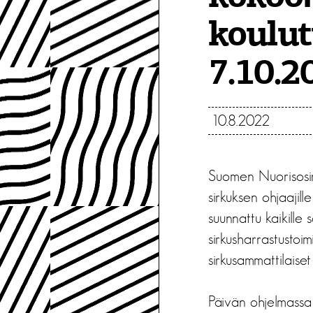
koulut
7.10.2
10.8.2022
Suomen Nuorisosirku
sirkuksen ohjaaji
suunnattu kaikille 
sirkusharrastustoi
sirkusammattilaiset 
Päivän ohjelmassa 