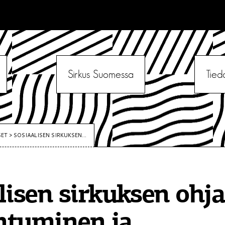
Sirkus Suomessa
Tied
SET
>
SOSIAALISEN SIRKUKSEN...
lisen sirkuksen ohja
ntuminen ja