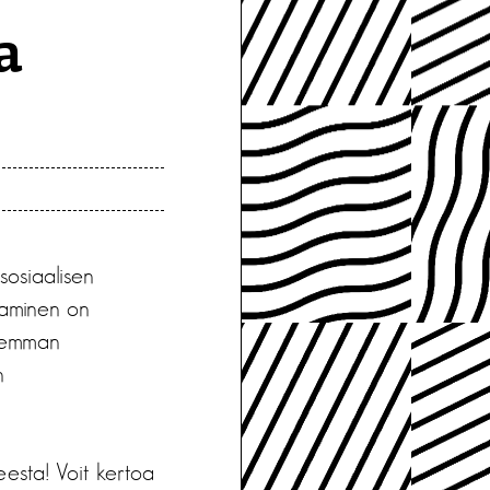
a
 sosiaalisen
aaminen on
isemman
n
eesta! Voit kertoa