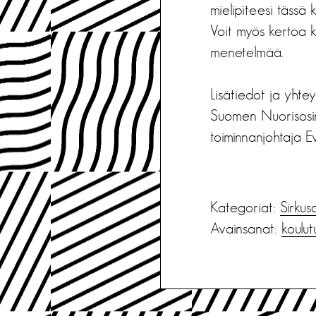
mielipiteesi tässä 
Voit myös kertoa ky
menetelmää.
Lisätiedot ja yhte
Suomen Nuorisosirk
toiminnanjohtaja 
Kategoriat:
Sirkus
Avainsanat:
koulut