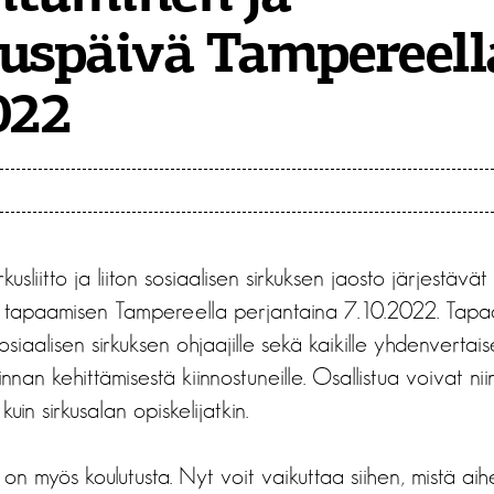
uspäivä Tampereell
022
sliitto ja liiton sosiaalisen sirkuksen jaosto järjestävät
lle tapaamisen Tampereella perjantaina 7.10.2022. Tap
sosiaalisen sirkuksen ohjaajille sekä kaikille yhdenverta
minnan
kehittämisestä kiinnostuneille. Osallistua voivat nii
kuin sirkusalan opiskelijatkin.
on myös koulutusta. Nyt voit vaikuttaa siihen, mistä aih