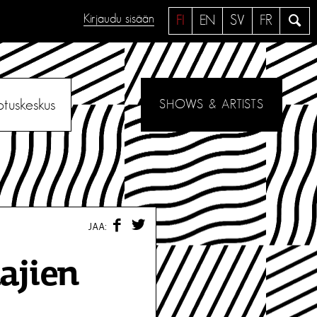
Kirjaudu sisään
H
FI
EN
SV
FR
a
e
otuskeskus
SHOWS & ARTISTS
F
T
JAA:
A
W
C
I
E
T
ajien
B
T
O
E
O
R
K