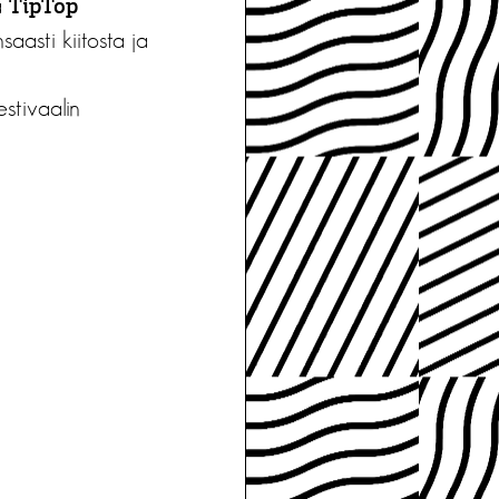
a
TipTop
aasti kiitosta ja
stivaalin