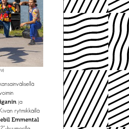
TU)
ansainvälisellä
voimin
ja
liganin
 Kivan rytmikkäillä
ebil Emmental
?”-huumorilla.