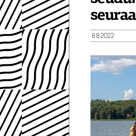
seuraa
8.8.2022