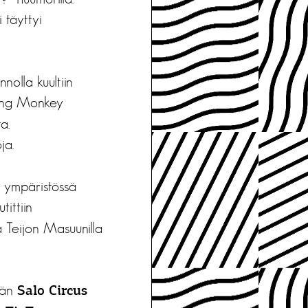
 täyttyi
nnolla kuultiin
ing Monkey
a.
ja.
ä ympäristössä
tittiin
ta Teijon Masuunilla
mään
Salo Circus