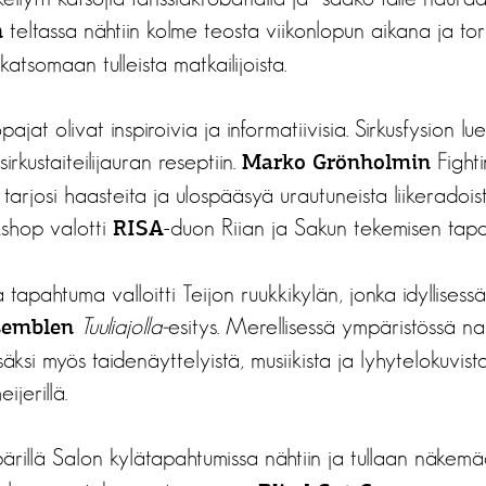
teltassa nähtiin kolme teosta viikonlopun aikana ja tori
n
 katsomaan tulleista matkailijoista.
jat olivat inspiroivia ja informatiivisia. Sirkusfysion lue
irkustaiteilijauran
reseptiin.
Fight
Marko Grönholmin
tarjosi haasteita ja ulospääsyä urautuneista liikeradoist
shop valotti
-duon Riian ja Sakun tekemisen tapo
RISA
apahtuma valloitti Teijon ruukkikylän, jonka idyllisess
Tuuliajolla-
esitys. Merellisessä ympäristössä nau
semblen
isäksi myös taidenäyttelyistä, musiikista ja lyhytelokuvis
ijerillä.
ärillä Salon kylätapahtumissa nähtiin ja tullaan näke