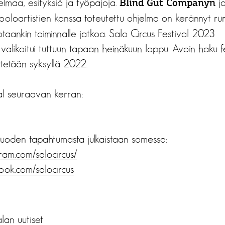
lmaa, esityksiä ja työpajoja.
j
Blind Gut Companyn
oloartistien kanssa toteutettu ohjelma on kerännyt runs
otaankin toiminnalle jatkoa. Salo Circus Festival 2023
valikoitui tuttuun tapaan heinäkuun loppu. Avoin haku fe
stetään syksyllä 2022.
al seuraavan kerran:
uoden tapahtumasta julkaistaan somessa:
gram.com/
salocircus/
book.com/
salocircus
alan uutiset