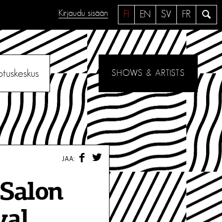
Kirjaudu sisään
H
FI
EN
SV
FR
a
e
otuskeskus
SHOWS & ARTISTS
F
T
JAA:
A
W
C
I
E
T
 Salon
B
T
O
E
O
R
val
K