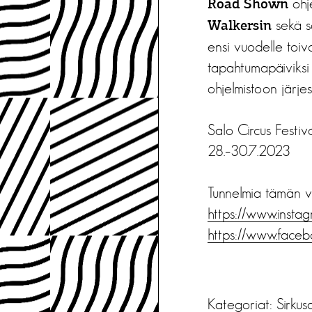
ohje
Road Shown
sekä so
Walkersin
ensi vuodelle toiv
tapahtumapäiviksi 
ohjelmistoon järje
Salo Circus Festiv
28.–30.7.2023
Tunnelmia tämän v
https://www.insta
https://www.face
Kategoriat:
Sirkus