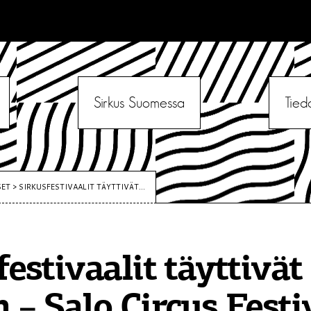
Sirkus Suomessa
Tied
SET
>
SIRKUSFESTIVAALIT TÄYTTIVÄT...
festivaalit täyttivät
 – Salo Circus Festi