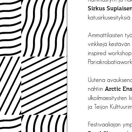
Sirkus Supiaise
katusirkusesityksiä
Ammattilaisten työpa
vinkkejä kestävän s
inspired workshop 
Pariakrobatiawork
Uutena avauksena t
nähtiin
Arctic En
ulkoilmaesitysten l
ja Teijon Kulttuurime
Festivaaliajan ymp