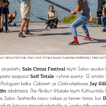
LO CIRCUS FESTIVAL 2022: SOIF TOTALE (KUVA: FLASHING PORRIDGE / TIMO HUT
 järjestetty
täytti Salon seudun k
Salo Circus Festival
elgiasta saapunut
-ryhmä esiintyi 12 artistin 
Soif Totale
Prologuen
lisäksi
Cabaret
– ja
Gala
-ohjelmissa.
Jay Gil
tähdittämä
The Perfect Mistake
täytti Kulttuuritalo
din
a. Salon Teatterilla nauru raikasi ja tanner tömisi, kun
D
llytti katsojia tanssiakrobatialla ja ”saako tälle nauraa