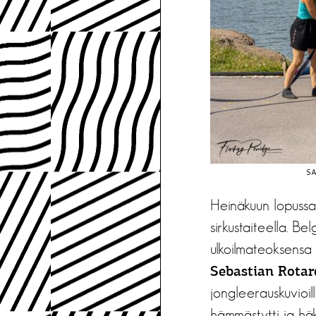
SA
Heinäkuun lopussa
sirkustaiteella. B
ulkoilmateoksensa
Sebastian Rotar
jongleerauskuvioill
hämmästytti ja häke