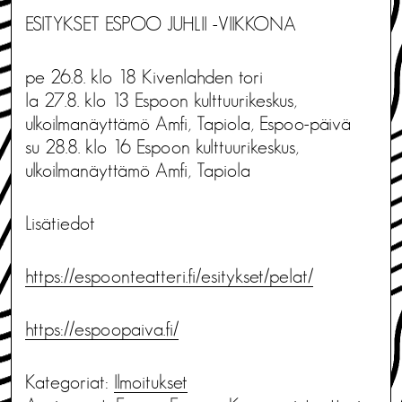
ESITYKSET ESPOO JUHLII -VIIKKONA
pe 26.8. klo 18 Kivenlahden tori
la 27.8. klo 13 Espoon kulttuurikeskus,
ulkoilmanäyttämö Amfi, Tapiola, Espoo-päivä
su 28.8. klo 16 Espoon kulttuurikeskus,
ulkoilmanäyttämö Amfi, Tapiola
Lisätiedot
https://espoonteatteri.fi/esitykset/pelat/
https://espoopaiva.fi/
Kategoriat:
Ilmoitukset