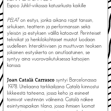
Espoo Juhlii!-viikossa katusirkusta kaikille
PELAT
on esitys, jonka aikana rajat tanssin,
sirkuksen, teatterin ja performanssin sekä
yleisön ja esityksen välillä katoavat. Perinteiset
tekniikat ja henkilökohtaiset muistot luodaan
uudelleen. Interaktiivisen ja muuttuvan teoksen
jokainen esityskerta on ainutlaatuinen, se
syntyy aina vuorovaikutuksessa katsojien
kanssa.
syntyi Barcelonassa
Joan Català Carrasco
1978. Uteliaana tarkkailijana Català kiinnostui
liikkeestä taiteena, jossa keho ja esineet
toimivat viestinnän välineinä. Català näkee
esiintymispaikan tilana, jossa ihmisen luomat