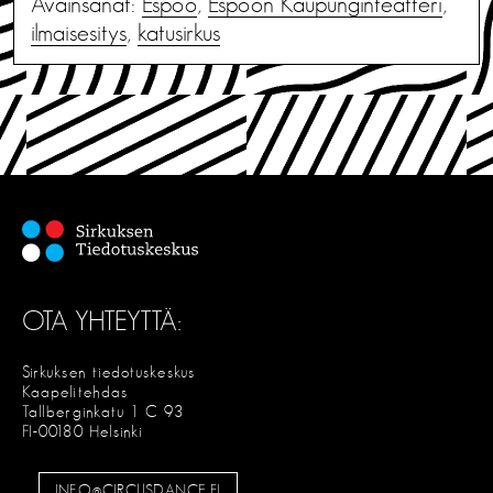
Avainsanat:
Espoo
,
Espoon Kaupunginteatteri
,
ilmaisesitys
,
katusirkus
OTA YHTEYTTÄ:
Sirkuksen tiedotuskeskus
Kaapelitehdas
Tallberginkatu 1 C 93
FI-00180 Helsinki
INFO@CIRCUSDANCE.FI