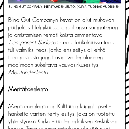
BLIND GUT COMPANY: MERITÄHDENLENTO. (KUVA: TUOMAS VUORINEN)
Blind Gut Companyn kevät on ollut mukavan
puuhakas. Helmikuussa ensi-iltansa sai materian
ja omistamisen tematiikoista ammentava
Transparent Surfaces
-teos. Toukokuussa taas
tuli valmiiksi teos, jonka ensiesitys oli ehkä
tähänastisista jännittävin: vedenalaiseen
maailmaan sukeltava vauvasirkusesitys
Meritähdenlento
.
Meritähdenlento
Meritähdenlento on Kulttuurin kummilapset -
hanketta varten tehty esitys, joka on tuotettu
yhteistyössä Cirko – uuden sirkuksen keskuksen
kanssa. Tänä vuonna esityksen yleisöä ovat