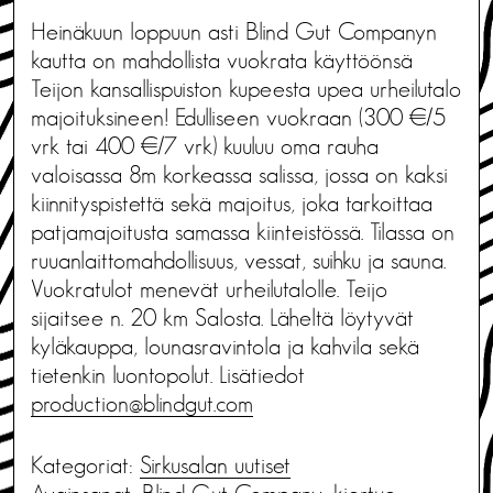
Heinäkuun loppuun asti Blind Gut Companyn
kautta on mahdollista vuokrata käyttöönsä
Teijon kansallispuiston kupeesta upea urheilutalo
majoituksineen! Edulliseen vuokraan (300 €/5
vrk tai 400 €/7 vrk) kuuluu oma rauha
valoisassa 8m korkeassa salissa, jossa on kaksi
kiinnityspistettä sekä majoitus, joka tarkoittaa
patjamajoitusta samassa kiinteistössä. Tilassa on
ruuanlaittomahdollisuus, vessat, suihku ja sauna.
Vuokratulot menevät urheilutalolle. Teijo
sijaitsee n. 20 km Salosta. Läheltä löytyvät
kyläkauppa, lounasravintola ja kahvila sekä
tietenkin luontopolut. Lisätiedot
production@blindgut.com
Kategoriat:
Sirkusalan uutiset