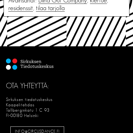
Avainsanat:
Blind Gut Company
,
kiertue
,
residenssit
,
tilaa tarjolla
OTA YHTEYTTÄ:
Sirkuksen tiedotuskeskus
Kaapelitehdas
Tallberginkatu 1 C 93
FI-00180 Helsinki
INFO@CIRCUSDANCE.FI