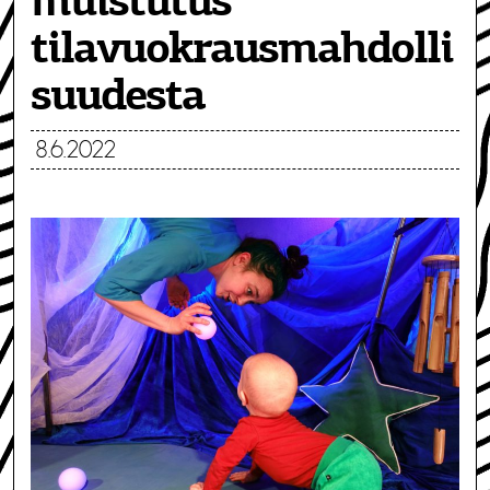
muistutus
tilavuokrausmahdolli
suudesta
8.6.2022