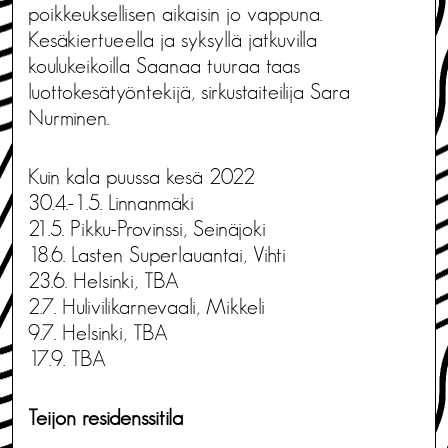
poikkeuksellisen aikaisin jo vappuna.
Kesäkiertueella ja syksyllä jatkuvilla
koulukeikoilla Saanaa tuuraa taas
luottokesätyöntekijä, sirkustaiteilija Sara
Nurminen.
Kuin kala puussa kesä 2022
30.4.-1.5. Linnanmäki
21.5. Pikku-Provinssi, Seinäjoki
18.6. Lasten Superlauantai, Vihti
23.6. Helsinki, TBA
2.7. Hulivilikarnevaali, Mikkeli
9.7. Helsinki, TBA
17.9. TBA
Teijon residenssitila