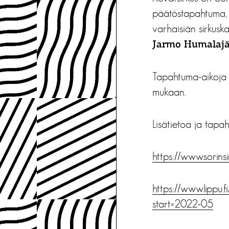
päätöstapahtuma, j
varhaisiän sirkus
Jarmo Humalajä
Tapahtuma-aikoja 
mukaan.
Lisätietoa ja tapah
https://www.sorinsi
https://www.lippu.
start=2022-05