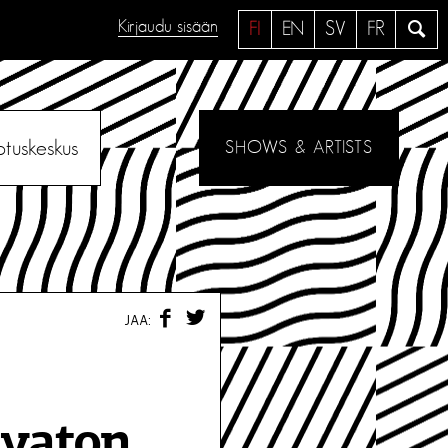
Kirjaudu sisään
H
FI
EN
SV
FR
a
e
otuskeskus
SHOWS & ARTISTS
F
T
JAA:
A
W
C
I
E
T
B
T
O
E
O
R
lvaton
K