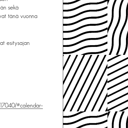
rän sekä
avat tänä vuonna
at esitysajan
-3117040/#calendar-