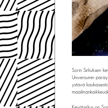
Sorin Sirkuksen ke
Universumin päräyt
ystävä kaukaisesta
maailmankaikkeude
Kevätsirkus on So