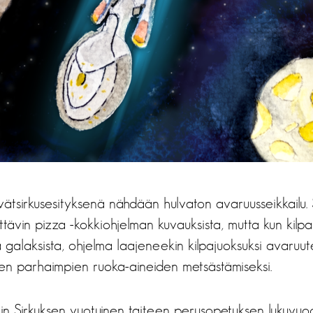
vätsirkusesityksenä nähdään hulvaton avaruusseikkailu.
tävin pizza -kokkiohjelman kuvauksista, mutta kun kilpa
 galaksista, ohjelma laajeneekin kilpajuoksuksi avaruu
n parhaimpien ruoka-aineiden metsästämiseksi.
rin Sirkuksen vuotuinen taiteen perusopetuksen lukuvu