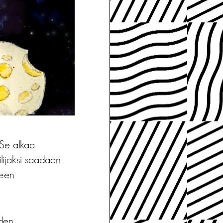
 Se alkaa
ilijaksi saadaan
teen
oden