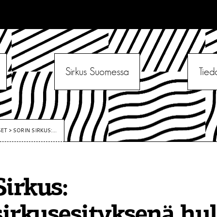
Sirkus Suomessa
Tied
SET
>
SORIN SIRKUS:...
Sirkus:
irkusesityksenä hu