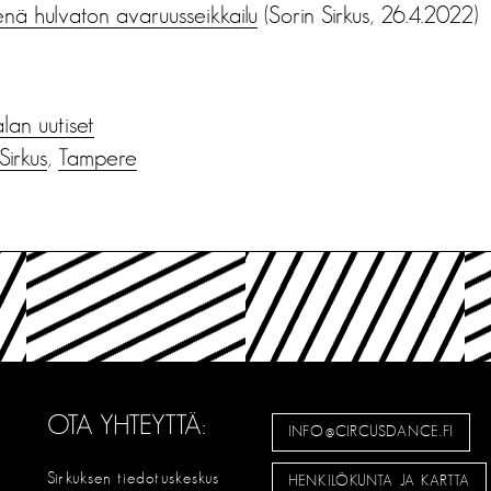
enä hulvaton avaruusseikkailu
(Sorin Sirkus, 26.4.2022)
alan uutiset
Sirkus
,
Tampere
OTA YHTEYTTÄ:
INFO@CIRCUSDANCE.FI
Sirkuksen tiedotuskeskus
HENKILÖKUNTA JA KARTTA