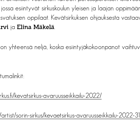
ossa esiintyvät sirkuskoulun yleisen ja laajan oppimää
kasvatuksen oppilaat. Kevätsirkuksen ohjauksesta vasta
ja
.
rvi
Elina Mäkelä
on yhteensä neljä, koska esiintyjäkokoonpanot vaihtuv
tumalinkit:
rkus.fi/kevatsirkus-avaruusseikkailu-2022/
fi/artist/sorin-sirkus/kevaetsirkus-avaruusseikkailu-2022