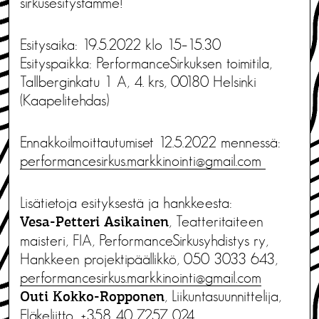
sirkusesitystämme!
Esitysaika: 19.5.2022 klo 15–15.30
Esityspaikka: PerformanceSirkuksen toimitila,
Tallberginkatu 1 A, 4. krs, 00180 Helsinki
(Kaapelitehdas)
Ennakkoilmoittautumiset 12.5.2022 mennessä:
performancesirkus.markkinointi@gmail.com
Lisätietoja esityksestä ja hankkeesta:
, Teatteritaiteen
Vesa-Petteri Asikainen
maisteri, FIA, PerformanceSirkusyhdistys ry,
Hankkeen projektipäällikkö, 050 3033 643,
performancesirkus.markkinointi@gmail.com
, Liikuntasuunnittelija,
Outi Kokko-Ropponen
Eläkeliitto, +358 40 7257 024