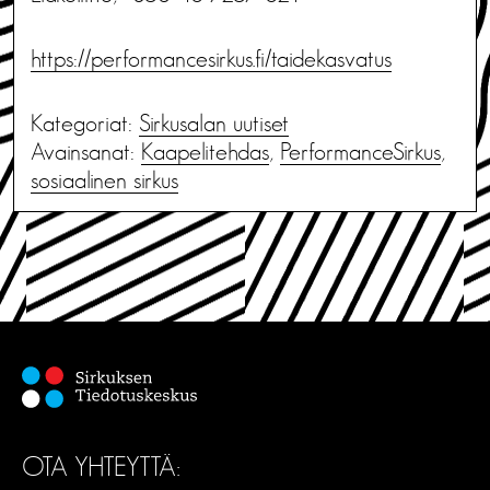
https://performancesirkus.fi/taidekasvatus
Kategoriat:
Sirkusalan uutiset
Avainsanat:
Kaapelitehdas
,
PerformanceSirkus
,
sosiaalinen sirkus
OTA YHTEYTTÄ: