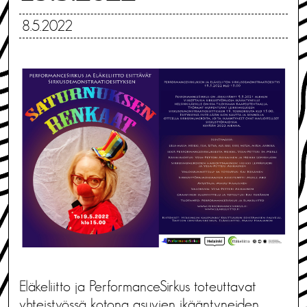
8.5.2022
Eläkeliitto ja PerformanceSirkus toteuttavat
yhteistyössä kotona asuvien ikääntyneiden