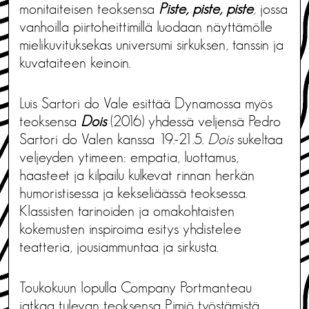
monitaiteisen teoksensa
Piste, piste, piste
,
jossa
vanhoilla piirtoheittimillä luodaan näyttämölle
mielikuvituksekas universumi sirkuksen, tanssin ja
kuvataiteen keinoin.
Luis Sartori do Vale esittää Dynamossa myös
teoksensa
Dois
(2016) yhdessä veljensä Pedro
Sartori do Valen kanssa 19.-21.5.
Dois
sukeltaa
veljeyden ytimeen: empatia, luottamus,
haasteet ja kilpailu kulkevat rinnan herkän
humoristisessa ja kekseliäässä teoksessa.
Klassisten tarinoiden ja omakohtaisten
kokemusten inspiroima esitys yhdistelee
teatteria, jousiammuntaa ja sirkusta.
Toukokuun lopulla Company Portmanteau
jatkaa tulevan teoksensa Pimiö työstämistä