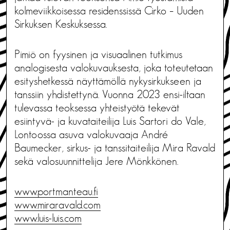
kolmeviikkoisessa residenssissä Cirko – Uuden
Sirkuksen Keskuksessa.
Pimiö on fyysinen ja visuaalinen tutkimus
analogisesta valokuvauksesta, joka toteutetaan
esityshetkessä näyttämöllä nykysirkukseen ja
tanssiin yhdistettynä. Vuonna 2023 ensi-iltaan
tulevassa teoksessa yhteistyötä tekevät
esiintyvä- ja kuvataiteilija Luis Sartori do Vale,
Lontoossa asuva valokuvaaja André
Baumecker, sirkus- ja tanssitaiteilija Mira Ravald
sekä valosuunnittelija Jere Mönkkönen.
www.portmanteau.fi
www.miraravald.com
www.luis-luis.com