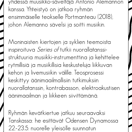
yhdessä muusikko-säveltäjä Antonio Alemannon
kanssa. Yhteistyö on jatkoa ryhmän
ensimmäiselle teokselle Portmanteau (2018),
johon Alemanno sävelsi ja soitti musiikin.
Moninaisten kiertojen ja syklien teemoista
inspiroituva
Series of
tutkii nuorallatanssi-
struktuuria musiikki-instrumenttina ja kehittelee
rytmillisiä ja musiikillisia keskusteluja liikkuvan
kehon ja livemusiikin välille. Teosprosessi
keskittyy äänimaailmallisiin tutkimuksiin
nuorallatanssin, kontrabasson, elektroakustisen
äänimaailman ja liikkeen siivittämänä.
Ryhmän kevätkiertue jatkuu seuraavaksi
Tanskassa: he esittävät Odensen Dynamossa
22.-23.5. nuorelle yleisölle suunnatun