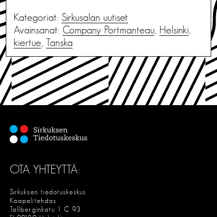
Kategoriat:
Sirkusalan uutiset
Avainsanat:
Company Portmanteau
,
Helsinki
,
kiertue
,
Tanska
OTA YHTEYTTÄ:
Sirkuksen tiedotuskeskus
Kaapelitehdas
Tallberginkatu 1 C 93