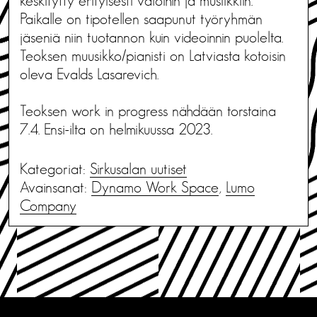
keskitytty erityisesti valoihin ja musiikkiin.
Paikalle on tipotellen saapunut työryhmän
jäseniä niin tuotannon kuin videoinnin puolelta.
Teoksen muusikko/pianisti on Latviasta kotoisin
oleva Evalds Lasarevich.
Teoksen work in progress nähdään torstaina
7.4. Ensi-ilta on helmikuussa 2023.
Kategoriat:
Sirkusalan uutiset
Avainsanat:
Dynamo Work Space
,
Lumo
Company