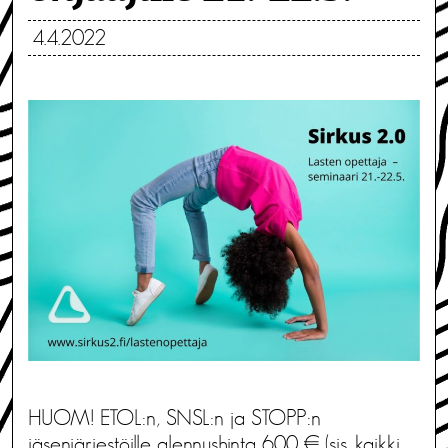
4.4.2022
HUOM! ETOL:n, SNSL:n ja STOPP:n
jäsenjärjestöille alennushinta 600 € (sis. kaikki