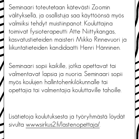
Seminaari toteutetaan kätevästi Zoomin
välityksellä, ja osallistuja saa käyttöönsä myös
valmiiksi tehdyt muistiinpanot. Kouluttajina
toimivat fysioterapeutti Atte Niittykangas,
kasvatustieteiden maisteri Mikko Rinnevuori ja
liikuntatieteiden kandidaatti Henri Hänninen.
Seminaari sopii kaikille, jotka opettavat tai
valmentavat lapsia ja nuoria. Seminaari sopii
myös koulujen hallintohenkilökunnalle tai
opettajia tai valmentajia kouluttaville tahoille.
Lisätietoja koulutuksesta ja työryhmästä löydät
sivulta
www.sirkus2.fi/
lastenopettaja/
.