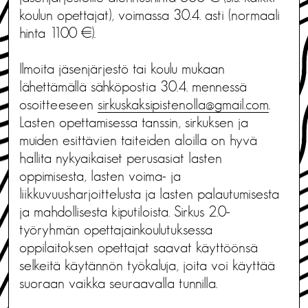
koulun opettajat), voimassa 30.4. asti (normaali
hinta 1100 €).
Ilmoita jäsenjärjestö tai koulu mukaan
lähettämällä sähköpostia 30.4. mennessä
osoitteeseen
sirkuskaksipistenolla@gmail.
com
.
Lasten opettamisessa tanssin, sirkuksen ja
muiden esittävien taiteiden aloilla on hyvä
hallita nykyaikaiset perusasiat lasten
oppimisesta, lasten voima- ja
liikkuvuusharjoittelusta ja lasten palautumisesta
ja mahdollisesta kiputiloista. Sirkus 2.0-
työryhmän opettajainkoulutuksessa
oppilaitoksen opettajat saavat käyttöönsä
selkeitä käytännön työkaluja, joita voi käyttää
suoraan vaikka seuraavalla tunnilla.