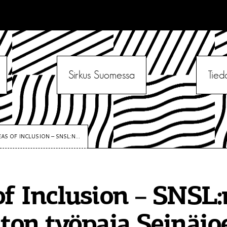
Sirkus Suomessa
Tied
EAS OF INCLUSION – SNSL:N...
of Inclusion – SNSL:
on työpaja Seinäjoe