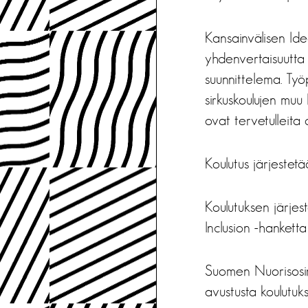
Kansainvälisen Id
yhdenvertaisuutta 
suunnittelema. Työ
sirkuskoulujen muu
ovat tervetulleita 
Koulutus järjestetä
Koulutuksen järjes
Inclusion -hanketta 
Suomen Nuorisosirk
avustusta koulutuks