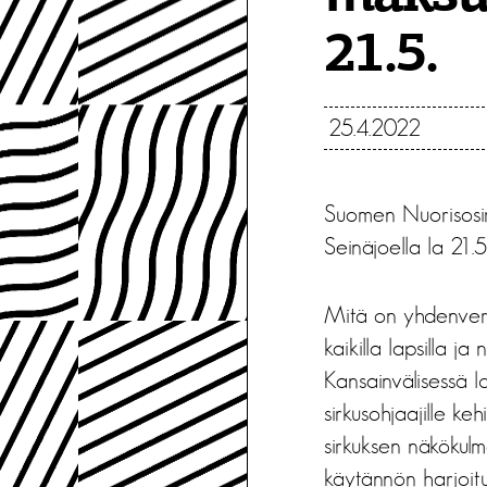
21.5.
25.4.2022
Suomen Nuorisosirk
Seinäjoella la 21.5
Mitä on yhdenverta
kaikilla lapsilla j
Kansainvälisessä I
sirkusohjaajille k
sirkuksen näkökulm
käytännön harjoitus