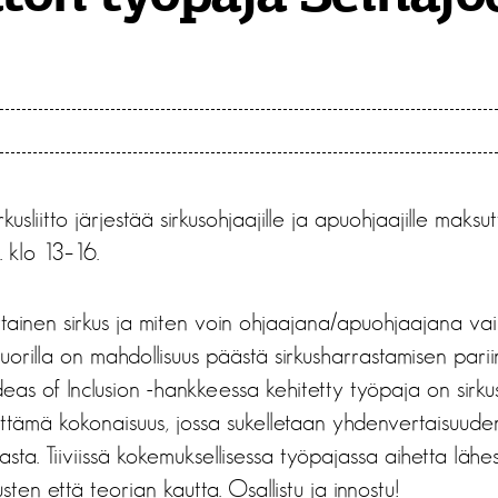
usliitto järjestää sirkusohjaajille ja apuohjaajille maks
. klo 13–16.
inen sirkus ja miten voin ohjaajana/apuohjaajana vaik
a nuorilla on mahdollisuus päästä sirkusharrastamisen pari
deas of Inclusion -hankkeessa kehitetty työpaja on sirku
ehittämä kokonaisuus, jossa sukelletaan yhdenvertaisuu
asta. Tiiviissä kokemuksellisessa työpajassa aihetta läh
ten että teorian kautta. Osallistu ja innostu!