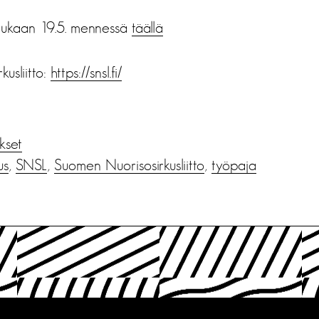
 mukaan 19.5. mennessä
täällä
usliitto:
https://snsl.fi/
ukset
us
,
SNSL
,
Suomen Nuorisosirkusliitto
,
työpaja