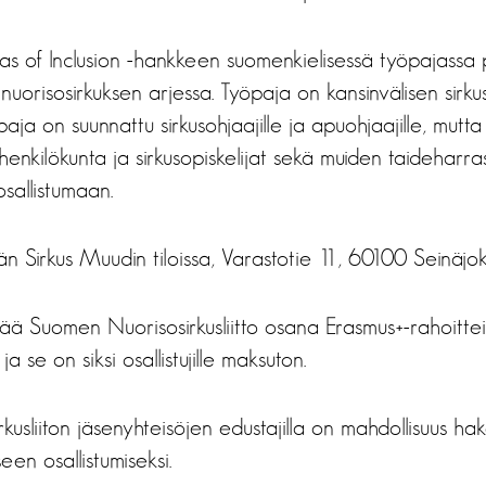
eas of Inclusion -hankkeen suomenkielisessä työpajassa
nuorisosirkuksen arjessa. Työpaja on kansinvälisen sirk
paja on suunnattu sirkusohjaajille ja apuohjaajille, mutt
 henkilökunta ja sirkusopiskelijat sekä muiden taideharra
osallistumaan.
än Sirkus Muudin tiloissa, Varastotie 11, 60100 Seinäjok
tää Suomen Nuorisosirkusliitto osana Erasmus+-rahoittei
ja se on siksi osallistujille maksuton.
usliiton jäsenyhteisöjen edustajilla on mahdollisuus h
een osallistumiseksi.