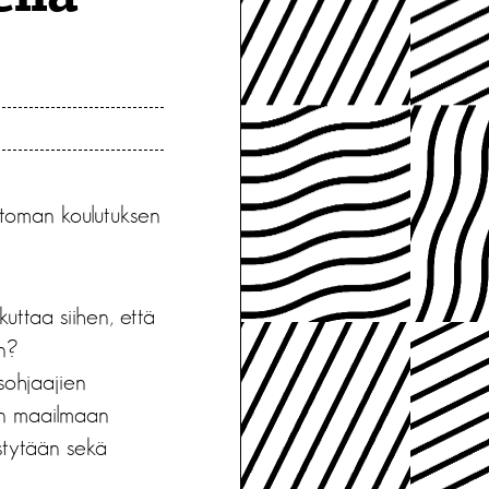
uttoman koulutuksen
uttaa siihen, että
in?
sohjaajien
den maailmaan
estytään sekä