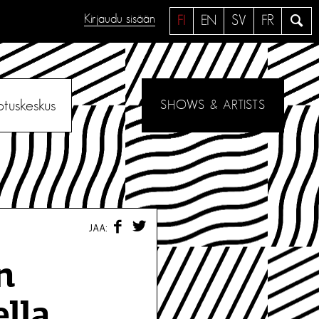
Kirjaudu sisään
H
FI
EN
SV
FR
a
e
otuskeskus
SHOWS & ARTISTS
F
T
JAA:
A
W
C
I
E
T
n
B
T
O
E
O
R
lla
K