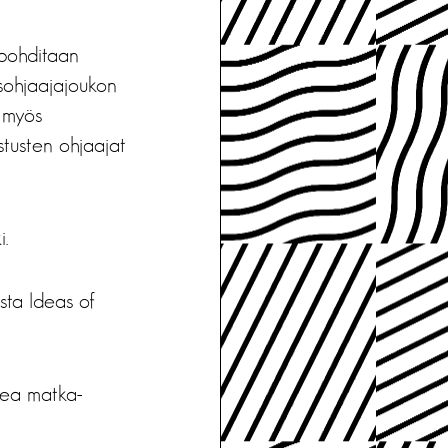
 pohditaan
usohjaajajoukon
a myös
stusten ohjaajat
i.
sta Ideas of
akea matka-