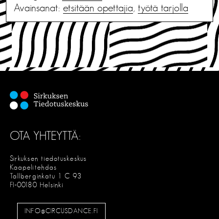
Avainsanat:
etsitään opettajia
,
työtä tarjolla
OTA YHTEYTTÄ:
Sirkuksen tiedotuskeskus
Kaapelitehdas
Tallberginkatu 1 C 93
FI-00180 Helsinki
INFO@CIRCUSDANCE.FI