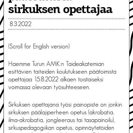
sirkuksen opettajaa
8.3.2022
(Scroll for English version)
Haemme Turun AMK:n Taideakatemian
esittävien taiteiden koulutukseen päätoimista
opettajaa 15.8.2022 alkaen toistaiseksi
voimassa olevaan työsuhteeseen.
Sirkuksen opettajana työsi painopiste on jonkin
sirkuksen päälajiperheen opetus (akrobatia,
ilma-akrobatia, jongleeraus tai tasapainoilu),
sirkuspedagogiikan opetus, opinnäytetöiden