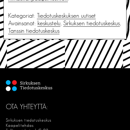
Kategoriat:
Tiedotus­keskuksen uutiset
Avainsanat:
keskustelu
,
Sirkuksen tiedotuskeskus
,
Tanssin tiedotuskeskus
OTA YHTEYTTÄ:
Sirkuksen tiedotuskeskus
Kaapelitehdas