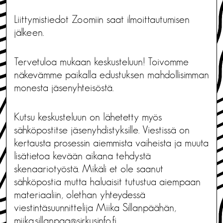
Liittymistiedot Zoomiin saat ilmoittautumisen
jälkeen.
Tervetuloa mukaan keskusteluun! Toivomme
näkevämme paikalla edustuksen mahdollisimman
monesta jäsenyhteisöstä.
Kutsu keskusteluun on lähetetty myös
sähköpostitse jäsenyhdistyksille. Viestissä on
kertausta prosessin aiemmista vaiheista ja muuta
lisätietoa kevään aikana tehdystä
skenaariotyöstä. Mikäli et ole saanut
sähköpostia mutta haluaisit tutustua aiempaan
materiaaliin, olethan yhteydessä
viestintäsuunnittelija Miika Sillanpäähän,
miika.sillanpaa@sirkusinfo.fi
.