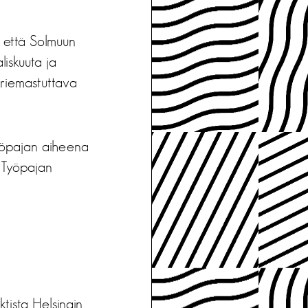
 että Solmuun
liskuuta ja
 riemastuttava
työpajan aiheena
. Työpajan
ista Helsingin