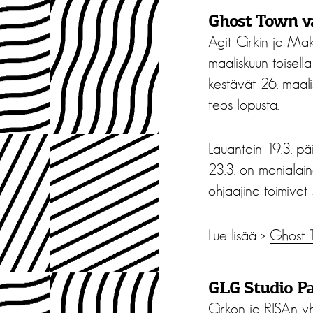
Ghost Town va
Agit-Cirkin ja M
maaliskuun toisella
kestävät 26. maal
teos lopusta.
Lauantain 19.3. pä
23.3. on monialain
ohjaajina toimivat
Lue lisää >
Ghost T
GLG Studio Pas
Cirkon ja RISAn y