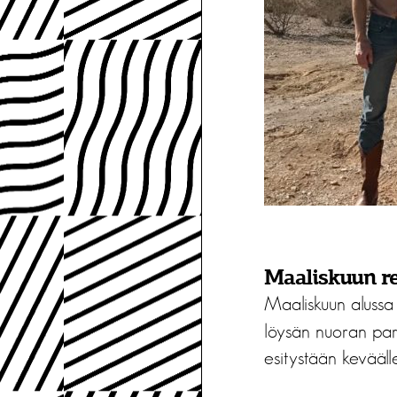
Maaliskuun re
Maaliskuun alussa
löysän nuoran par
esitystään kevääll