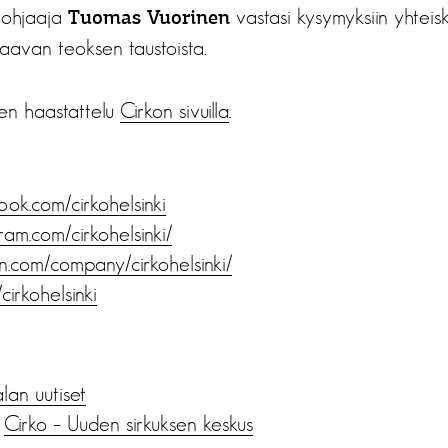
 ohjaaja
vastasi kysymyksiin yhteis
Tuomas Vuorinen
aavan teoksen taustoista.
en haastattelu
Cirkon sivuilla
.
ok.com/cirkohelsinki
ram.com/cirkohelsinki/
in.com/company/cirkohelsinki/
cirkohelsinki
alan uutiset
,
Cirko – Uuden sirkuksen keskus