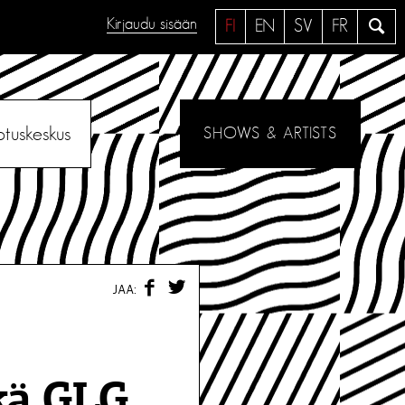
Kirjaudu sisään
H
FI
EN
SV
FR
a
e
otuskeskus
SHOWS & ARTISTS
F
T
JAA:
A
W
C
I
E
T
B
T
O
E
O
R
kä GLG
K