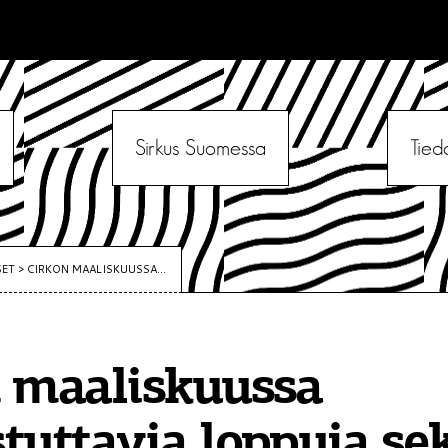
Sirkus Suomessa
Tied
SET
>
CIRKON MAALISKUUSSA...
 maaliskuussa
tuttavia loppuja se