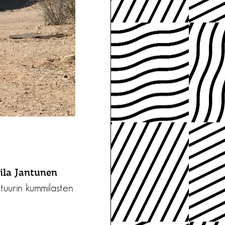
ila Jantunen
tuurin kummilasten