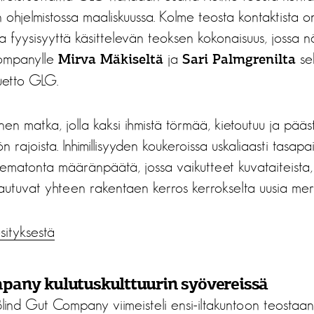
 ohjelmistossa maaliskuussa. Kolme teosta kontaktista o
 ja fyysisyyttä käsittelevän teoksen kokonaisuus, jossa
ompanylle
ja
se
Mirva Mäkiseltä
Sari Palmgrenilta
uetto GLG.
en matka, jolla kaksi ihmistä törmää, kietoutuu ja pääst
n rajoista. Inhimillisyyden koukeroissa uskaliaasti tasapa
tematonta määränpäätä, jossa vaikutteet kuvataiteista, 
lautuvat yhteen rakentaen kerros kerrokselta uusia merk
ityksestä
pany kulutuskulttuurin syövereissä
Blind Gut Company viimeisteli ensi-iltakuntoon teostaa