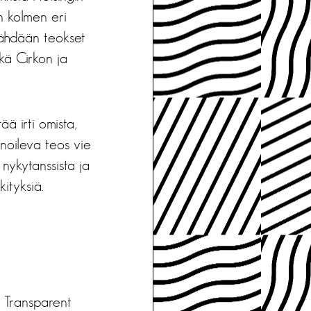
n kolmen eri
 nähdään teokset
kä Cirkon ja
ää irti omista,
inoileva teos vie
nykytanssista ja
ityksiä.
n Transparent