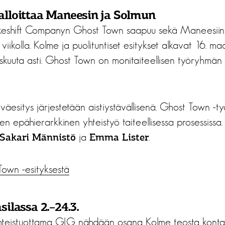
lloittaa Maneesin ja Solmun
akeshift Companyn Ghost Town saapuu sekä Maneesiin
 viikolla. Kolme ja puolituntiset esitykset alkavat 16. maa
iskuuta asti. Ghost Town on monitaiteellisen työryhmän
iväesitys järjestetään aistiystävällisenä. Ghost Town -
en epähierarkkinen yhteistyö taiteellisessa prosessissa
ja
.
Sakari Männistö
Emma Lister
own -esityksestä
ilassa 2.–24.3.
hteistuottama GLG nähdään osana Kolme teosta kontakt