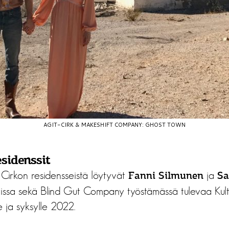
AGIT-CIRK & MAKESHIFT COMPANY: GHOST TOWN
sidenssit
 Cirkon residensseistä löytyvät
ja
Fanni Silmunen
Sa
issa sekä Blind Gut Company työstämässä tulevaa Kult
e ja syksylle 2022.