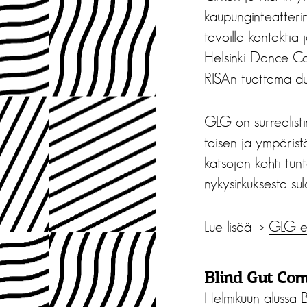
kaupunginteatterin
tavoilla kontaktia
Helsinki Dance C
RISAn tuottama d
GLG on surrealistin
toisen ja ympäristö
katsojan kohti tun
nykysirkuksesta su
Lue lisää >
GLG-es
Blind Gut Com
Helmikuun alussa 