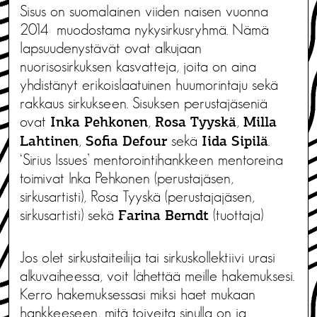
Sisus on suomalainen viiden naisen vuonna
2014 muodostama nykysirkusryhmä. Nämä
lapsuudenystävät ovat alkujaan
nuorisosirkuksen kasvatteja, joita on aina
yhdistänyt erikoislaatuinen huumorintaju sekä
rakkaus sirkukseen. Sisuksen perustajäseniä
ovat
,
,
Inka Pehkonen
Rosa Tyyskä
Milla
,
sekä
.
Lahtinen
Sofia Defour
Iida Sipilä
‘Sirius Issues’ mentorointihankkeen mentoreina
toimivat Inka Pehkonen (perustajäsen,
sirkusartisti), Rosa Tyyskä (perustajajäsen,
sirkusartisti) sekä
(tuottaja)
Farina Berndt
Jos olet sirkustaiteilija tai sirkuskollektiivi urasi
alkuvaiheessa, voit lähettää meille hakemuksesi.
Kerro hakemuksessasi miksi haet mukaan
hankkeeseen, mitä toiveita sinulla on ja