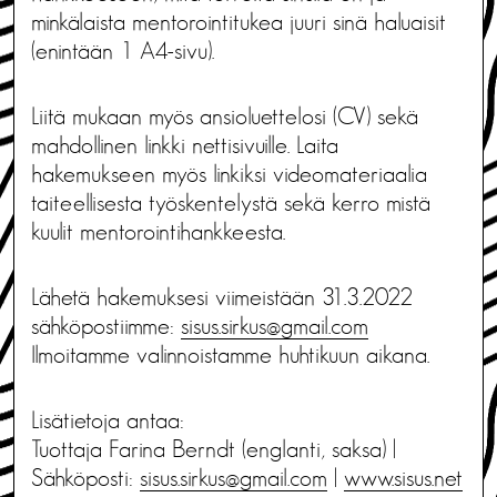
minkälaista mentorointitukea juuri sinä haluaisit
(enintään 1 A4-sivu).
Liitä mukaan myös ansioluettelosi (CV) sekä
mahdollinen linkki nettisivuille. Laita
hakemukseen myös linkiksi videomateriaalia
taiteellisesta työskentelystä sekä kerro mistä
kuulit mentorointihankkeesta.
Lähetä hakemuksesi viimeistään 31.3.2022
sähköpostiimme:
sisus.sirkus@gmail.com
Ilmoitamme valinnoistamme huhtikuun aikana.
Lisätietoja antaa:
Tuottaja Farina Berndt (englanti, saksa) |
Sähköposti:
sisus.sirkus@gmail.com
|
www.sisus.net