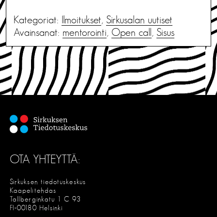
Kategoriat:
Ilmoitukset
,
Sirkusalan uutiset
Avainsanat:
mentorointi
,
Open call
,
Sisus
OTA YHTEYTTÄ:
Sirkuksen tiedotuskeskus
Kaapelitehdas
Tallberginkatu 1 C 93
FI-00180 Helsinki