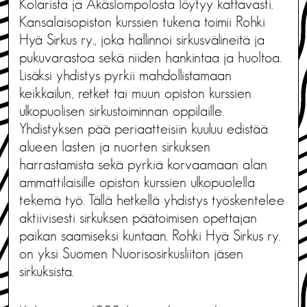
Kolarista ja Äkäslompolosta löytyy kattavasti.
Kansalaisopiston kurssien tukena toimii Rohki
Hyä Sirkus ry., joka hallinnoi sirkusvälineitä ja
pukuvarastoa sekä niiden hankintaa ja huoltoa.
Lisäksi yhdistys pyrkii mahdollistamaan
keikkailun, retket tai muun opiston kurssien
ulkopuolisen sirkustoiminnan oppilaille.
Yhdistyksen pää periaatteisiin kuuluu edistää
alueen lasten ja nuorten sirkuksen
harrastamista sekä pyrkiä korvaamaan alan
ammattilaisille opiston kurssien ulkopuolella
tekemä työ. Tällä hetkellä yhdistys työskentelee
aktiivisesti sirkuksen päätoimisen opettajan
paikan saamiseksi kuntaan. Rohki Hyä Sirkus ry.
on yksi Suomen Nuorisosirkusliiton jäsen
sirkuksista.