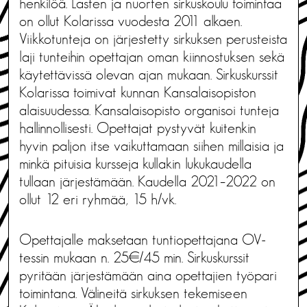
henkilöä. Lasten ja nuorten sirkuskoulu toimintaa
on ollut Kolarissa vuodesta 2011 alkaen.
Viikkotunteja on järjestetty sirkuksen perusteista
laji tunteihin opettajan oman kiinnostuksen sekä
käytettävissä olevan ajan mukaan. Sirkuskurssit
Kolarissa toimivat kunnan Kansalaisopiston
alaisuudessa. Kansalaisopisto organisoi tunteja
hallinnollisesti. Opettajat pystyvät kuitenkin
hyvin paljon itse vaikuttamaan siihen millaisia ja
minkä pituisia kursseja kullakin lukukaudella
tullaan järjestämään. Kaudella 2021–2022 on
ollut 12 eri ryhmää, 15 h/vk.
Opettajalle maksetaan tuntiopettajana OV-
tessin mukaan n. 25€/45 min. Sirkuskurssit
pyritään järjestämään aina opettajien työpari
toimintana. Välineitä sirkuksen tekemiseen