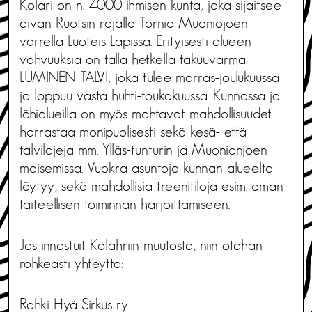
Kolari on n. 4000 ihmisen kunta, joka sijaitsee
aivan Ruotsin rajalla Tornio-Muoniojoen
varrella Luoteis-Lapissa. Erityisesti alueen
vahvuuksia on tällä hetkellä takuuvarma
LUMINEN TALVI, joka tulee marras-joulukuussa
ja loppuu vasta huhti-toukokuussa. Kunnassa ja
lähialueilla on myös mahtavat mahdollisuudet
harrastaa monipuolisesti sekä kesä- että
talvilajeja mm. Ylläs-tunturin ja Muonionjoen
maisemissa. Vuokra-asuntoja kunnan alueelta
löytyy, sekä mahdollisia treenitiloja esim. oman
taiteellisen toiminnan harjoittamiseen.
Jos innostuit Kolahriin muutosta, niin otahan
rohkeasti yhteyttä:
Rohki Hyä Sirkus ry.