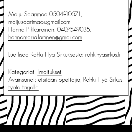
Maiju Saarimaa 0504910571,
maiju.saarimaa@gmail.com
Hanna Pikkarainen, 0407549035,
hannamaria.laitinen@gmail.com
Lue lisää Rohki Hyä Sirkuksesta:
rohkihyasirkus.fi
Kategoriat:
Ilmoitukset
Avainsanat:
etsitään opettajia
,
Rohki Hyä Sirkus
,
työtä tarjolla