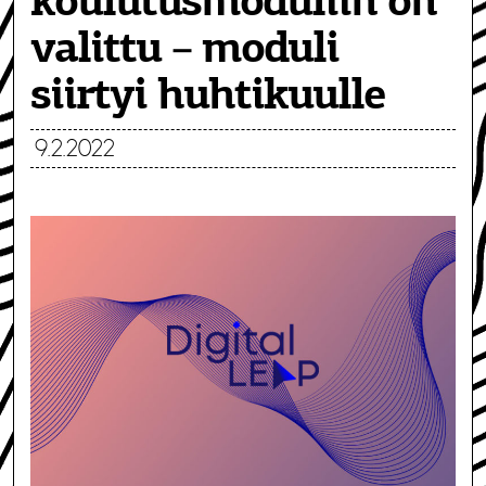
koulutusmoduliin on
valittu – moduli
siirtyi huhtikuulle
9.2.2022