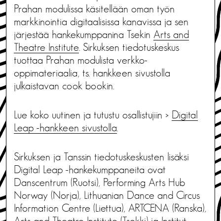
Prahan modulissa käsitellään oman työn
markkinointia digitaalisissa kanavissa ja sen
järjestää hankekumppanina Tsekin
Arts and
Theatre Institute
. Sirkuksen tiedotuskeskus
tuottaa Prahan modulista verkko-
oppimateriaalia, ts. hankkeen sivustolla
julkaistavan cook bookin.
Lue koko uutinen ja tutustu osallistujiin >
Digital
Leap -hankkeen sivustolla
.
Sirkuksen ja Tanssin tiedotuskeskusten lisäksi
Digital Leap -hankekumppaneita ovat
Danscentrum (Ruotsi), Performing Arts Hub
Norway (Norja), Lithuanian Dance and Circus
Information Centre (Liettua), ARTCENA (Ranska),
Arts and Theatre Institute (Tsekki) ja Institut