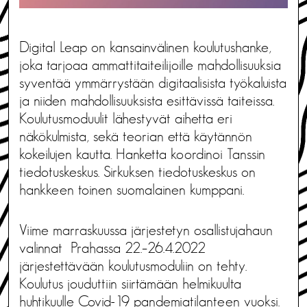
Digital Leap on kansainvälinen koulutushanke,
joka tarjoaa ammattitaiteilijoille mahdollisuuksia
syventää ymmärrystään digitaalisista työkaluista
ja niiden mahdollisuuksista esittävissä taiteissa.
Koulutusmoduulit lähestyvät aihetta eri
näkökulmista, sekä teorian että käytännön
kokeilujen kautta. Hanketta koordinoi Tanssin
tiedotuskeskus. Sirkuksen tiedotuskeskus on
hankkeen toinen suomalainen kumppani.
Viime marraskuussa järjestetyn osallistujahaun
valinnat Prahassa 22.–26.4.2022
järjestettävään koulutusmoduliin on tehty.
Koulutus jouduttiin siirtämään helmikuulta
huhtikuulle Covid-19 pandemiatilanteen vuoksi.