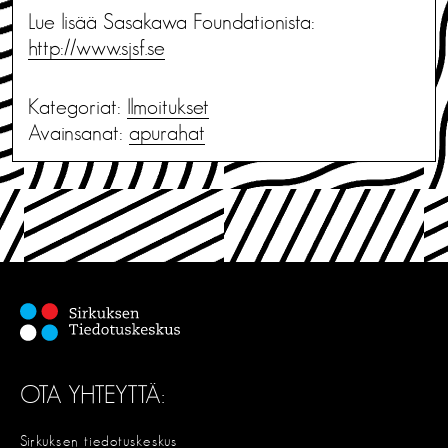
Lue lisää Sasakawa Foundationista:
http://www.sjsf.se
Kategoriat:
Ilmoitukset
Avainsanat:
apurahat
OTA YHTEYTTÄ:
Sirkuksen tiedotuskeskus