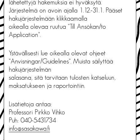
lähetettyjä hakemuksia ei hyväksytä.
Järjestelmä on avoin ajalla 1.12.-31.1. Pääset
hakujärjestelmään klikkaamalla
oikealla olevaa ruutua “Till Ansökan/to
Application“.
Ystävällisesti lue oikealla olevat ohjeet
“Anvisningar/Guidelines“. Muista säilyttää
hakujärjestelmän
salasana, sitä tarvitaan tulosten katseluun,
maksatukseen ja raportointiin.
Lisätietoja antaa:
Professori Pirkko Vihko
Puh: 040-5431734
info@sasakawa.fi