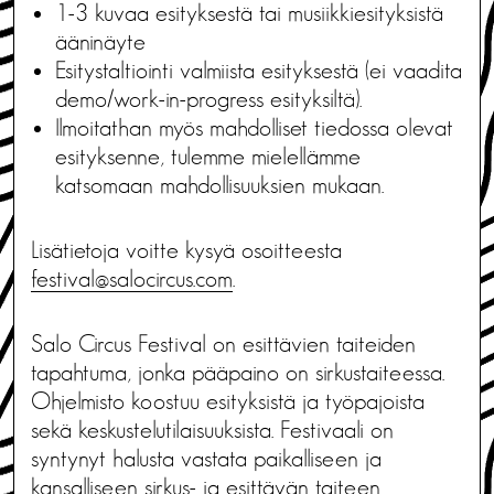
1-3 kuvaa esityksestä tai musiikkiesityksistä
ääninäyte
Esitystaltiointi valmiista esityksestä (ei vaadita
demo/work-in-progress esityksiltä).
Ilmoitathan myös mahdolliset tiedossa olevat
esityksenne, tulemme mielellämme
katsomaan mahdollisuuksien mukaan.
Lisätietoja voitte kysyä osoitteesta
festival@salocircus.com
.
Salo Circus Festival on esittävien taiteiden
tapahtuma, jonka pääpaino on sirkustaiteessa.
Ohjelmisto koostuu esityksistä ja työpajoista
sekä keskustelutilaisuuksista. Festivaali on
syntynyt halusta vastata paikalliseen ja
kansalliseen sirkus- ja esittävän taiteen