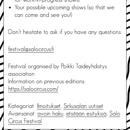
Your possible upcoming shows (so that we
can come and see you!)
Don’t hesitate to ask if you have any questions:
festival@salocircus.fi
Festival organised by Poikki Taideyhdistys
association
Information on previous editions:
https://salocircus.com/
Kategoriat:
Ilmoitukset
,
Sirkusalan uutiset
Avainsanat:
avoin haku
,
etsitään esityksiä
,
Salo
Circus Festival