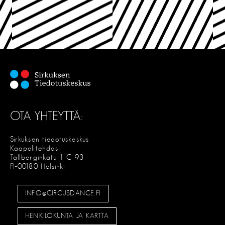
OTA YHTEYTTÄ:
Sirkuksen tiedotuskeskus
Kaapelitehdas
Tallberginkatu 1 C 93
FI-00180 Helsinki
INFO@CIRCUSDANCE.FI
HENKILÖKUNTA JA KARTTA