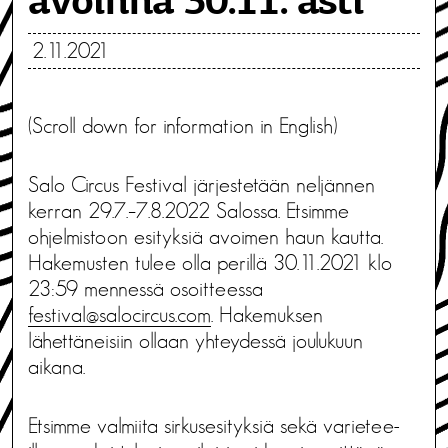
avoinna 30.11. asti
2.11.2021
(Scroll down for information in English)
Salo Circus Festival järjestetään neljännen
kerran 29.7.–7.8.2022 Salossa. Etsimme
ohjelmistoon esityksiä avoimen haun kautta.
Hakemusten tulee olla perillä 30.11.2021 klo
23:59 mennessä osoitteessa
festival@salocircus.com
. Hakemuksen
lähettäneisiin ollaan yhteydessä joulukuun
aikana.
Etsimme valmiita sirkusesityksiä sekä varietee-