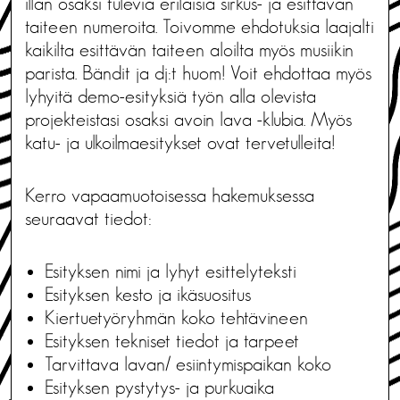
illan osaksi tulevia erilaisia sirkus- ja esittävän
taiteen numeroita. Toivomme ehdotuksia laajalti
kaikilta esittävän taiteen aloilta myös musiikin
parista. Bändit ja dj:t huom! Voit ehdottaa myös
lyhyitä demo-esityksiä työn alla olevista
projekteistasi osaksi avoin lava -klubia. Myös
katu- ja ulkoilmaesitykset ovat tervetulleita!
Kerro vapaamuotoisessa hakemuksessa
seuraavat tiedot:
Esityksen nimi ja lyhyt esittelyteksti
Esityksen kesto ja ikäsuositus
Kiertuetyöryhmän koko tehtävineen
Esityksen tekniset tiedot ja tarpeet
Tarvittava lavan/ esiintymispaikan koko
Esityksen pystytys- ja purkuaika