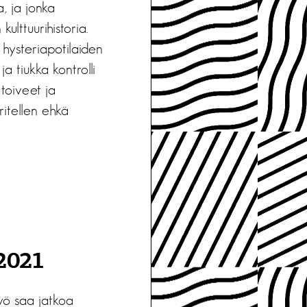
, ja jonka
lttuurihistoria.
 hysteriapotilaiden
a tiukka kontrolli
 toiveet ja
ritellen ehkä
 2021
yö saa jatkoa