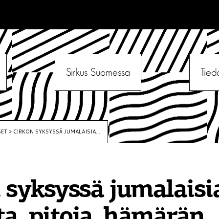
Sirkus Suomessa
Tied
SET
>
CIRKON SYKSYSSÄ JUMALAISIA...
 syksyssä jumalaisi
ta, pitoja, hämärän