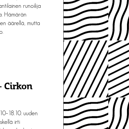
ntilainen runoilija
sta. Hämärän
en äärellä, mutta
o.
– Cirkon
.10–18.10. uuden
ellä irti