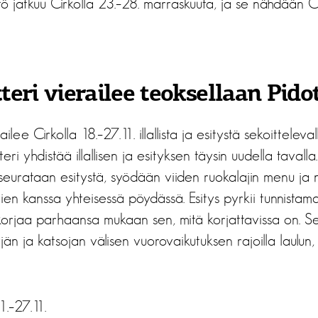
ö jatkuu Cirkolla 23.–28. marraskuuta, ja se nähdään C
eri vierailee teoksellaan Pido
ilee Cirkolla 18.–27.11. illallista ja esitystä sekoittelev
ri yhdistää illallisen ja esityksen täysin uudella tavall
 seurataan esitystä, syödään viiden ruokalajin menu ja 
vien kanssa yhteisessä pöydässä. Esitys pyrkii tunnista
korjaa parhaansa mukaan sen, mitä korjattavissa on. S
jän ja katsojan välisen vuorovaikutuksen rajoilla laulun, 
1.–27.11.