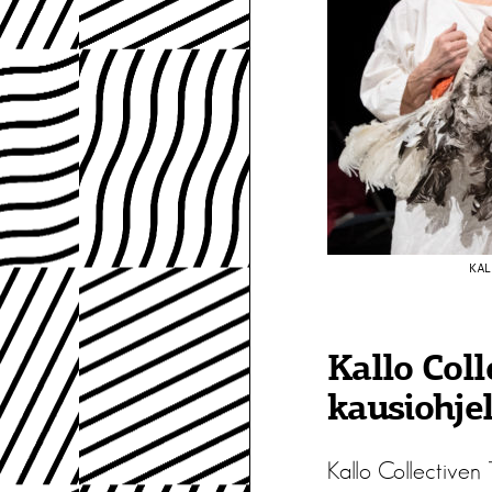
KAL
Kallo Coll
kausiohje
Kallo Collectiven 