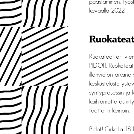
päästäminen. Työst
keväällä 2022.
Ruokateatt
Ruokateatteri viera
PIDOT!. Ruokateatte
illanvieton aikana
keskustelusta ystä
syntyprosessin ja 
kaihtamatta esiinty
teatterin keinoin.
Pidot! Cirkolla 18.1