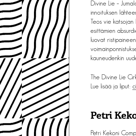
Divine Lie – Juma
innoituksen lähtee
Teos vie katsojan 
esittämien absurdi
luovat ristipainee
voimainponnistukse
kauneudenkin uud
The Divine Lie Cirk
Lue lisää ja liput:
c
Petri Ke
Petri Kekoni Comp