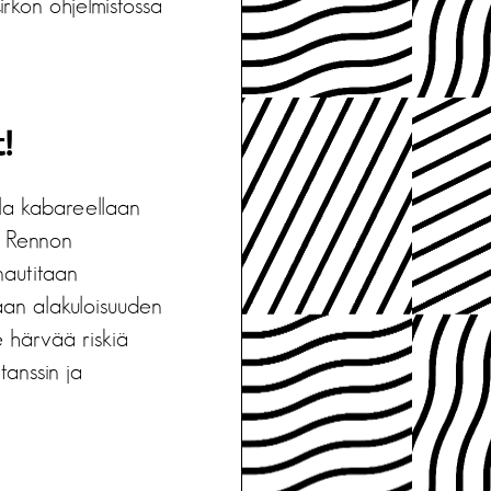
irkon ohjelmistossa
t!
alla kabareellaan
a. Rennon
nautitaan
maan alakuloisuuden
e härvää riskiä
tanssin ja