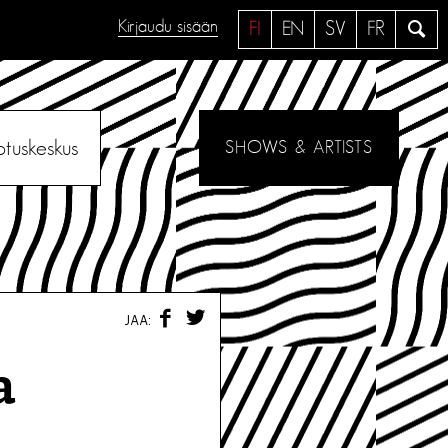
Kirjaudu sisään
H
FI
EN
SV
FR
a
e
otuskeskus
SHOWS & ARTISTS
F
T
JAA:
A
W
C
I
E
T
a
B
T
O
E
O
R
K