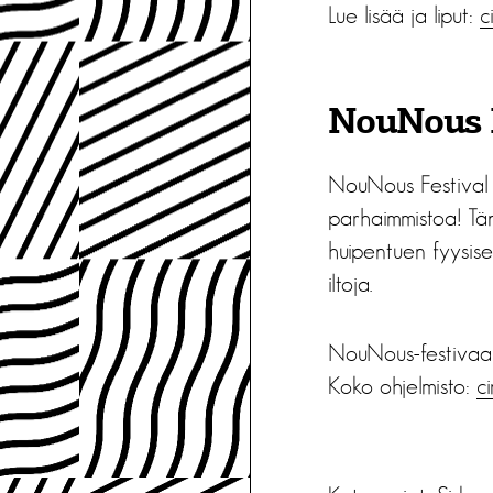
Lue lisää ja liput:
c
NouNous F
NouNous Festival 
parhaimmistoa! Tän
huipentuen fyysise
iltoja.
NouNous-festivaali
Koko ohjelmisto:
ci