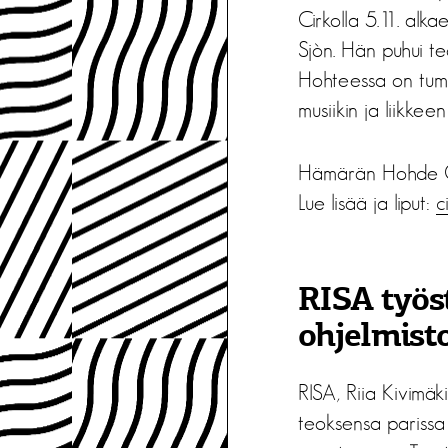
Cirkolla 5.11. alka
Sjòn. Hän puhui te
Hohteessa on tumm
musiikin ja liikkee
Hämärän Hohde Ci
Lue lisää ja liput:
c
RISA työs
ohjelmist
RISA, Riia Kivimäk
teoksensa parissa