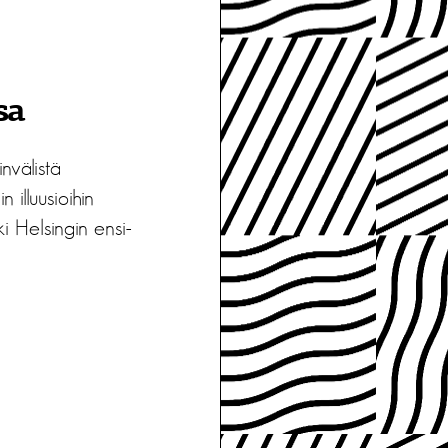
ssa
nvälistä
illuusioihin
i Helsingin ensi-