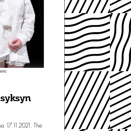
NEN)
 syksyn
sa 17.11.2021. The