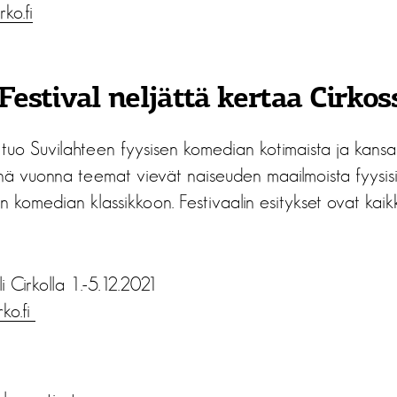
irko.fi
estival neljättä kertaa Cirko
tuo Suvilahteen fyysisen komedian kotimaista ja kansai
ä vuonna teemat vievät naiseuden maailmoista fyysisiin 
n komedian klassikkoon. Festivaalin esitykset ovat kaikk
 Cirkolla 1.-5.12.2021
rko.fi