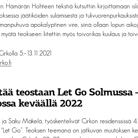
en. Hämärän Hohteen tekstiä kutsuttiin kirjoittamaan isla
oksessa jäätiköiden sulamisesta ja tulivuorenpurkauksi
anpuhuva apokalyptinen vire, siinä ollaan lopun aikoj
n myötä teokseen liitettiin myös toivorikas kuulaus ja toiv
rkolla 5.–13.11.2021
irko.fi
tää teostaan Let Go Solmussa 
ossa keväällä 2022
i ja Saku Mäkelä, työskentelivät Cirkon residenssissä 4
 “Let Go”. Teoksen teemana on jatkuvan muutoksen kesk