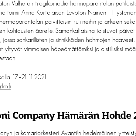
laton Valhe on tragikomedia hermoparantolan potilaista
nä toimii Anna Kortelaisen Levoton Nainen – Hysterian ku
hermoparantolan päivittäisiin rutiineihin ja arkeen sekä
en kohtausten äärelle. Samankaltaisina toistuvat päivät j
n, jossa sankarillisten ja sinnikkäiden hahmojen haaveet,
t yltyvät vimmaisen häpeämättömiksi ja aistillisiksi mää
estaan.
olla 17.–21.11.2021.
irko.fi
koni Company Hämärän Hohde
anyn ja kamariorkesteri Avanti!n hedelmällinen yhteist