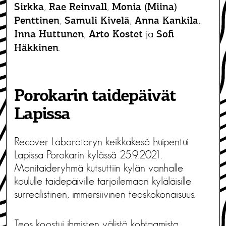
,
,
Sirkka
Rae Reinvall
Monia (Miina)
,
,
,
Penttinen
Samuli Kivelä
Anna Kankila
,
ja
Inna Huttunen
Arto Kostet
Sofi
.
Häkkinen
Porokarin taidepäivät
Lapissa
Recover Laboratoryn keikkakesä huipentui
Lapissa Porokarin kylässä 25.9.2021.
Monitaideryhmä kutsuttiin kylän vanhalle
koululle taidepäiville tarjoilemaan kyläläisille
surrealistinen, immersiivinen teoskokonaisuus.
Teos koostui ihmisten välistä kohtaamista