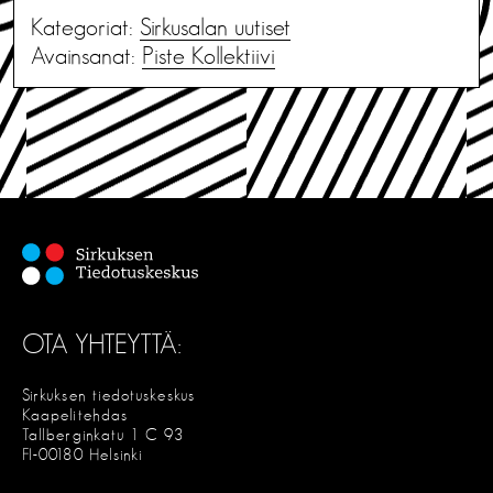
Kategoriat:
Sirkusalan uutiset
Avainsanat:
Piste Kollektiivi
OTA YHTEYTTÄ:
Sirkuksen tiedotuskeskus
Kaapelitehdas
Tallberginkatu 1 C 93
FI-00180 Helsinki