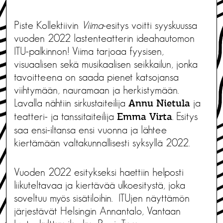
Piste Kollektiivin
Viima
-esitys voitti syyskuussa
vuoden 2022 lastenteatterin ideahautomon
ITU-palkinnon! Viima tarjoaa fyysisen,
visuaalisen sekä musikaalisen seikkailun, jonka
tavoitteena on saada pienet katsojansa
viihtymään, nauramaan ja herkistymään.
Lavalla nähtiin sirkustaiteilija
ja
Annu Nietula
teatteri- ja tanssitaiteilija
. Esitys
Emma Virta
saa ensi-iltansa ensi vuonna ja lähtee
kiertämään valtakunnallisesti syksyllä 2022.
Vuoden 2022 esitykseksi haettiin helposti
liikuteltavaa ja kiertävää ulkoesitystä, joka
soveltuu myös sisätiloihin. ITUjen näyttämön
järjestävät Helsingin Annantalo, Vantaan