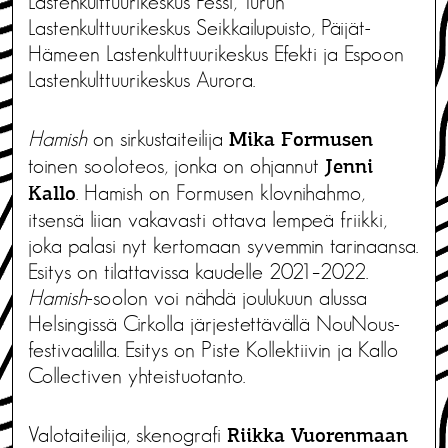
Lastenkulttuurikeskus Pessi, Turun
Lastenkulttuurikeskus Seikkailupuisto, Päijät-
Hämeen Lastenkulttuurikeskus Efekti ja Espoon
Lastenkulttuurikeskus Aurora.
Hamish
on sirkustaiteilija
Mika Formusen
toinen sooloteos, jonka on ohjannut
Jenni
. Hamish on Formusen klovnihahmo,
Kallo
itsensä liian vakavasti ottava lempeä friikki,
joka palasi nyt kertomaan syvemmin tarinaansa.
Esitys on tilattavissa kaudelle 2021–2022.
Hamish
-soolon voi nähdä joulukuun alussa
Helsingissä Cirkolla järjestettävällä NouNous-
festivaalilla. Esitys on Piste Kollektiivin ja Kallo
Collectiven yhteistuotanto.
Valotaiteilija, skenografi
Riikka Vuorenmaan