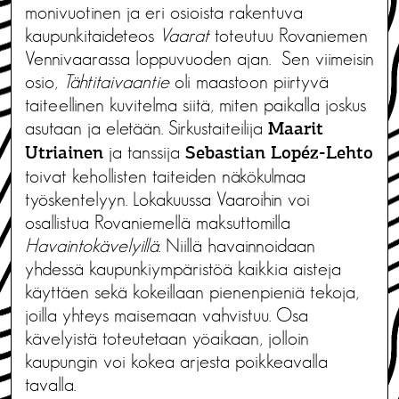
monivuotinen ja eri osioista rakentuva
kaupunkitaideteos
Vaarat
toteutuu Rovaniemen
Vennivaarassa loppuvuoden ajan. Sen viimeisin
osio,
Tähtitaivaantie
oli maastoon piirtyvä
taiteellinen kuvitelma siitä, miten paikalla joskus
asutaan ja eletään. Sirkustaiteilija
Maarit
ja tanssija
Utriainen
Sebastian Lopéz-Lehto
toivat kehollisten taiteiden näkökulmaa
työskentelyyn. Lokakuussa Vaaroihin voi
osallistua Rovaniemellä maksuttomilla
Havaintokävelyillä
. Niillä havainnoidaan
yhdessä kaupunkiympäristöä kaikkia aisteja
käyttäen sekä kokeillaan pienenpieniä tekoja,
joilla yhteys maisemaan vahvistuu. Osa
kävelyistä toteutetaan yöaikaan, jolloin
kaupungin voi kokea arjesta poikkeavalla
tavalla.