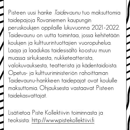
Pisteen uusi hanke
Taidevaunu
tuo maksuttomia
taidepajoja Rovaniemen kaupungin
peruskoulujen oppilaille lukuvuonna 2021-2022.
Taidevaunu on uutta toimintaa, jossa kehitetään
koulujen ja kulttuurintuottajien vuoropuhelua.
Laaja ja laadukas taidesisältö koostuu muun
muassa sirkuksesta, nukketeatterista,
valokuvauksesta, teatterista ja kädentaidoista.
Opetus- ja kulttuuriministeriön rahoittaman
Taidevaunu-hankkeen taidepajat ovat kouluille
maksuttomia. Ohjauksesta vastaavat Pisteen
taidekasvattajat.
Lisätietoa Piste Kollektiivin toiminnasta ja
teoksista:
http://www.pistekollektiivi.fi