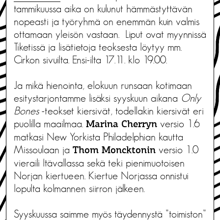
tammikuussa aika on kulunut hämmästyttävän
nopeasti ja työryhmä on enemmän kuin valmis
ottamaan yleisön vastaan. Liput ovat myynnissä
Tiketissä ja lisätietoja teoksesta löytyy mm.
Cirkon sivuilta. Ensi-ilta 17.11. klo 19.00.
Ja mikä hienointa, elokuun runsaan kotimaan
esitystarjontamme lisäksi syyskuun aikana
Only
Bones
-teokset kiersivät, todellakin kiersivät eri
puolilla maailmaa.
versio 1.6
Marina Cherryn
matkasi New Yorkista Philadelphian kautta
Missoulaan ja
versio 1.0
Thom Moncktonin
vieraili Itävallassa sekä teki pienimuotoisen
Norjan kiertueen. Kiertue Norjassa onnistui
lopulta kolmannen siirron jälkeen.
Syyskuussa saimme myös täydennystä ”toimiston”