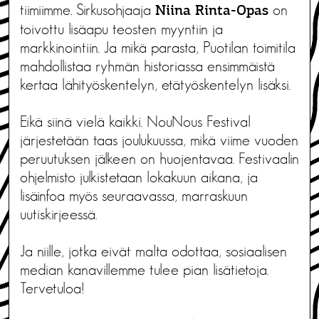
tiimiimme. Sirkusohjaaja
on
Niina Rinta-Opas
toivottu lisäapu teosten myyntiin ja
markkinointiin. Ja mikä parasta, Puotilan toimitila
mahdollistaa ryhmän historiassa ensimmäistä
kertaa lähityöskentelyn, etätyöskentelyn lisäksi.
Eikä siinä vielä kaikki. NouNous Festival
järjestetään taas joulukuussa, mikä viime vuoden
peruutuksen jälkeen on huojentavaa. Festivaalin
ohjelmisto julkistetaan lokakuun aikana, ja
lisäinfoa myös seuraavassa, marraskuun
uutiskirjeessä.
Ja niille, jotka eivät malta odottaa, sosiaalisen
median kanavillemme tulee pian lisätietoja.
Tervetuloa!