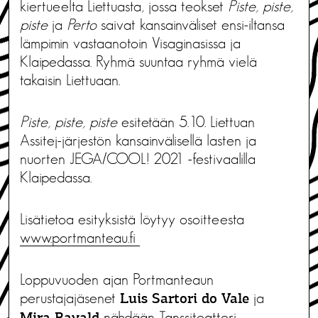
kiertueelta Liettuasta, jossa teokset
Piste, piste,
piste
ja
Perto
saivat kansainväliset ensi-iltansa
lämpimin vastaanotoin Visaginasissa ja
Klaipedassa. Ryhmä suuntaa ryhmä vielä
takaisin Liettuaan.
Piste, piste, piste
esitetään 5.10. Liettuan
Assitej-järjestön kansainvälisellä lasten ja
nuorten JEGA/COOL! 2021 -festivaalilla
Klaipedassa.
Lisätietoa esityksistä löytyy osoitteesta
www.portmanteau.fi
Loppuvuoden ajan Portmanteaun
perustajajäsenet
ja
Luis Sartori do Vale
nähdään Tanssiteatteri