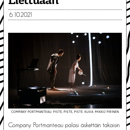
Liettuaan
6.10.2021
COMPANY PORTMANTEAU: PISTE, PISTE, PISTE. KUVA: MIKKO PIRINEN
Company Portmanteau palasi äskettäin takaisin