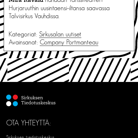
Mira
Ravald
Hurjaruuthin uusintaensi-iltansa saavassa
Talvisirkus Vauhdissa.
Kategoriat:
Sirkusalan uutiset
Avainsanat:
Company Portmanteau
OTA YHTEYTTÄ:
Sirkuksen tiedotuskeskus