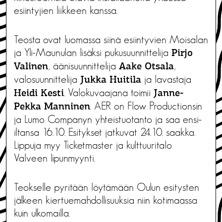
esiintyjien liikkeen kanssa.
Teosta ovat luomassa siinä esiintyvien Moisalan
ja Yli-Maunulan lisäksi pukusuunnittelija
Pirjo
, äänisuunnittelija
,
Valinen
Aake Otsala
valosuunnittelija
ja lavastaja
Jukka Huitila
. Valokuvaajana toimii
Heidi Kesti
Janne-
. AER on Flow Productionsin
Pekka Manninen
ja Lumo Companyn yhteistuotanto ja saa ensi-
iltansa 16.10. Esitykset jatkuvat 24.10. saakka.
Lippuja myy Ticketmaster ja kulttuuritalo
Valveen lipunmyynti.
Teokselle pyritään löytämään Oulun esitysten
jälkeen kiertuemahdollisuuksia niin kotimaassa
kuin ulkomailla.