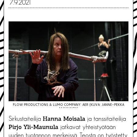
7.9.2021
FLOW PRODUCTIONS & LUMO COMPANY: AER (KUVA: JANNE-PEKKA
MANNINEN)
Sirkustaiteilija
ja tanssitaiteilija
Hanna Moisala
jatkavat yhteistyötään
Pirjo Yli-Maunula
uuden tuotannon merkeissä. Teosta on työstetty