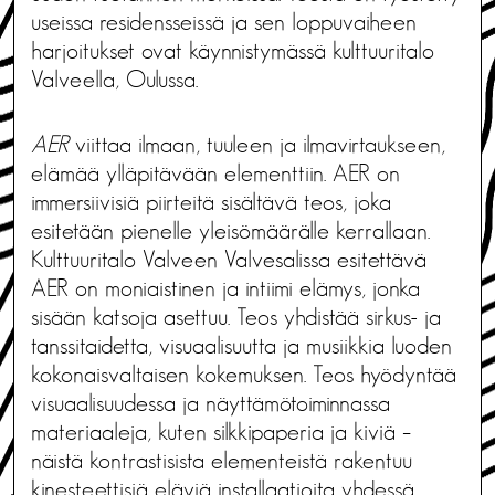
useissa residensseissä ja sen loppuvaiheen
harjoitukset ovat käynnistymässä kulttuuritalo
Valveella, Oulussa.
AER
viittaa ilmaan, tuuleen ja ilmavirtaukseen,
elämää ylläpitävään elementtiin. AER on
immersiivisiä piirteitä sisältävä teos, joka
esitetään pienelle yleisömäärälle kerrallaan.
Kulttuuritalo Valveen Valvesalissa esitettävä
AER on moniaistinen ja intiimi elämys, jonka
sisään katsoja asettuu. Teos yhdistää sirkus- ja
tanssitaidetta, visuaalisuutta ja musiikkia luoden
kokonaisvaltaisen kokemuksen. Teos hyödyntää
visuaalisuudessa ja näyttämötoiminnassa
materiaaleja, kuten silkkipaperia ja kiviä –
näistä kontrastisista elementeistä rakentuu
kinesteettisiä eläviä installaatioita yhdessä