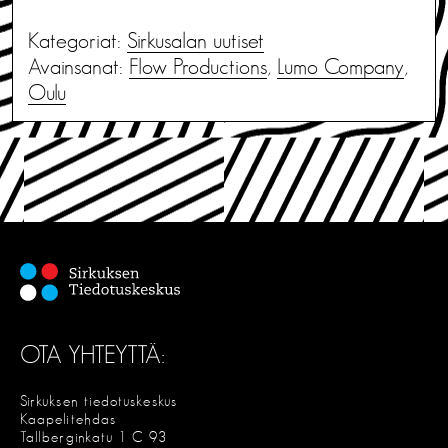
Kategoriat:
Sirkusalan uutiset
Avainsanat:
Flow Productions
,
Lumo Company
,
Oulu
OTA YHTEYTTÄ:
Sirkuksen tiedotuskeskus
Kaapelitehdas
Tallberginkatu 1 C 93