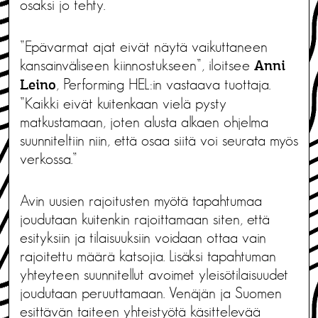
osaksi jo tehty.
”Epävarmat ajat eivät näytä vaikuttaneen
kansainväliseen kiinnostukseen”, iloitsee
Anni
, Performing HEL:in vastaava tuottaja.
Leino
”Kaikki eivät kuitenkaan vielä pysty
matkustamaan, joten alusta alkaen ohjelma
suunniteltiin niin, että osaa siitä voi seurata myös
verkossa.”
Avin uusien rajoitusten myötä tapahtumaa
joudutaan kuitenkin rajoittamaan siten, että
esityksiin ja tilaisuuksiin voidaan ottaa vain
rajoitettu määrä katsojia. Lisäksi tapahtuman
yhteyteen suunnitellut avoimet yleisötilaisuudet
joudutaan peruuttamaan. Venäjän ja Suomen
esittävän taiteen yhteistyötä käsittelevää