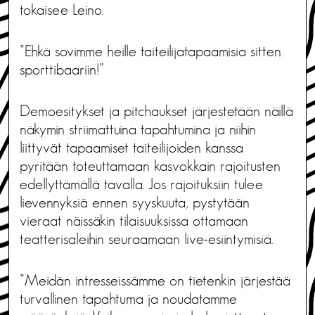
tokaisee Leino.
”Ehkä sovimme heille taiteilijatapaamisia sitten
sporttibaariin!”
Demoesitykset ja pitchaukset järjestetään näillä
näkymin striimattuina tapahtumina ja niihin
liittyvät tapaamiset taiteilijoiden kanssa
pyritään toteuttamaan kasvokkain rajoitusten
edellyttämällä tavalla. Jos rajoituksiin tulee
lievennyksiä ennen syyskuuta, pystytään
vieraat näissäkin tilaisuuksissa ottamaan
teatterisaleihin seuraamaan live-esiintymisiä.
”Meidän intresseissämme on tietenkin järjestää
turvallinen tapahtuma ja noudatamme