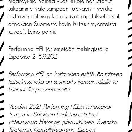
määräyksiä. Vaikea vuosi ei ole horjuttanut
uskoamme valoisampaan tulevaan – vaikka
esittäviin taiteisiin kohdistuvat rajoitukset eivät
annakaan Suomesta kovin kulttuurimyönteistä
kuvaa”, Leino pohtii.
Performing HEL järjestetään Helsingissä ja
Espoossa 2.–5.9.2021.
Performing HEL on kotimaisen esittävän taiteen
katselmus, joka on suunnattu kansainvälisille ja
kotimaisille presenttereille.
Vuoden 2021 Performing HEL:in järjestävät
Tanssin ja Sirkuksen tiedotuskeskukset
yhteistyössä Helsingin juhlaviikkojen, Svenska
Teaternin, Kansallisteatterin, Espoon