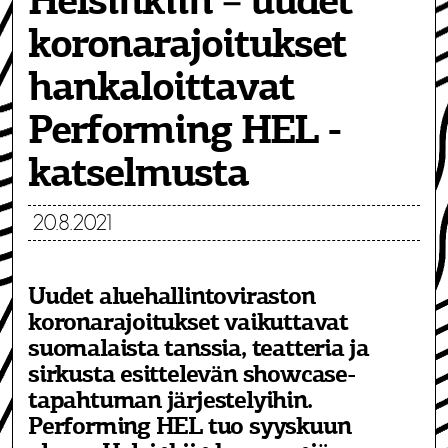
Helsinkiin – uudet
koronarajoitukset
hankaloittavat
Performing HEL -
katselmusta
20.8.2021
Uudet aluehallintoviraston
koronarajoitukset vaikuttavat
suomalaista tanssia, teatteria ja
sirkusta esittelevän showcase-
tapahtuman järjestelyihin.
Performing HEL tuo syyskuun