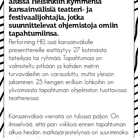
alussa Helsinkiin kymmeniä
kansainvälisiä teatteri- ja
festivaalijohtajia, jotka
suunnittelevat ohjemistoja omiin
tapahtumiinsa.
Performing HEL:issä kansainvälisille
presenttereille esittäytyy 27 kotimaista
taiteilijaa tai ryhmää. Tapahtumaa on
valmisteltu pitkään ja kahden metrin
turvaväleihin on varauduttu, mutta yleisön
jakaminen 25 hengen erillisiin lohkoihin on
ylivoimaista tapahtuman ohjelmiston tuottavissa
teattereissa.
Kansainvälisiä vieraita on tulossa paljon. On
ilmiselvää, että pari viikkoa ennen tapahtuman
alkua heidän matkajärjestelynsä on suurimmaksi