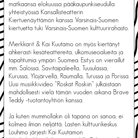
matkaansa elokuussa pääkaupunkiseudulla
yhteistyössä Kansallisteatterin
Kiertuenäyttämön kanssa. Varsinais-Suomen
kiertuetta tuki Varsinais-Suomen kulttuurirahasto.
Merkkarit & Kai Kuutamo on myös kiertänyt
ahkerasti kesäteattereita, ulkomuseoalueita ja
tapahtumia ympäri Suomea. Esitys on vieraillut
mm. Salossa, Savitaipaleella, Tuusulassa,
Kurussa, Ylöjärvellä, Raumalla, Turussa ja Porissa.
Uusi musiikkivideo ”Roskat Roskiin” julkaistaan
mahdollisesti vielä tämän vuoden aikana Brave
Teddy -tuotantoyhtiön kanssa.
Ja kuten mummollakin oli tapana on sanoa; ei
kolmea ilman neljättä: Lasten kulttuurikeskus
Louhimo järjesti Kai Kuutamon