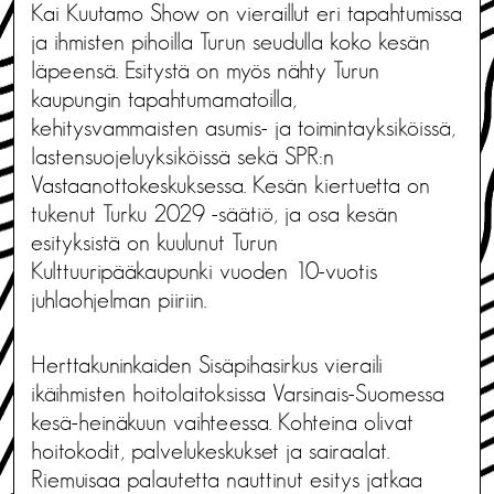
Kai Kuutamo Show on vieraillut eri tapahtumissa
ja ihmisten pihoilla Turun seudulla koko kesän
läpeensä. Esitystä on myös nähty Turun
kaupungin tapahtumamatoilla,
kehitysvammaisten asumis- ja toimintayksiköissä,
lastensuojeluyksiköissä sekä SPR:n
Vastaanottokeskuksessa. Kesän kiertuetta on
tukenut Turku 2029 -säätiö, ja osa kesän
esityksistä on kuulunut Turun
Kulttuuripääkaupunki vuoden 10-vuotis
juhlaohjelman piiriin.
Herttakuninkaiden Sisäpihasirkus vieraili
ikäihmisten hoitolaitoksissa Varsinais-Suomessa
kesä-heinäkuun vaihteessa. Kohteina olivat
hoitokodit, palvelukeskukset ja sairaalat.
Riemuisaa palautetta nauttinut esitys jatkaa