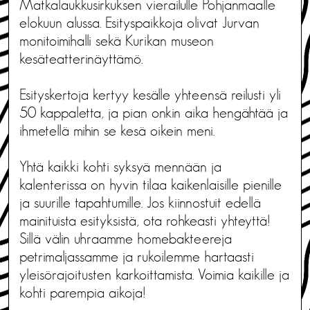
Matkalaukkusirkuksen vierailulle Pohjanmaalle
elokuun alussa. Esityspaikkoja olivat Jurvan
monitoimihalli sekä Kurikan museon
kesäteatterinäyttämö.
Esityskertoja kertyy kesälle yhteensä reilusti yli
50 kappaletta, ja pian onkin aika hengähtää ja
ihmetellä mihin se kesä oikein meni.
Yhtä kaikki kohti syksyä mennään ja
kalenterissa on hyvin tilaa kaikenlaisille pienille
ja suurille tapahtumille. Jos kiinnostuit edellä
mainituista esityksistä, ota rohkeasti yhteyttä!
Sillä välin uhraamme homebakteereja
petrimaljassamme ja rukoilemme hartaasti
yleisörajoitusten karkoittamista. Voimia kaikille ja
kohti parempia aikoja!