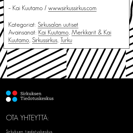
– Kai Kuutamo /
www.sirkussirkus.com
Kategoriat:
Sirkusalan uutiset
Avainsanat:
Kai Kuutamo
,
Merkkarit & Kai
Kuutamo
,
Sirkussirkus
,
Turku
OTA YHTEYTTÄ:
Sirkuksen tiedotuskeskus