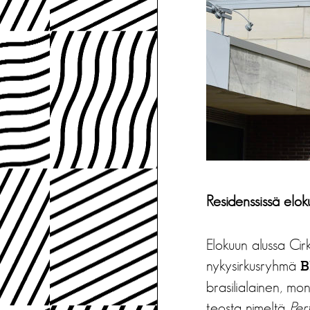
Residenssissä elok
Elokuun alussa Cir
nykysirkusryhmä
B
brasilialainen, mo
teosta nimeltä
Per