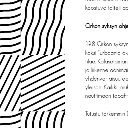
koostuva taiteilij
Cirkon syksyn ohj
19.8 Cirkon syksy
kaksi “urbaania a
tilaa. Kalasataman 
ja liikenne äänimai
yhdenvertaisuuteen.
yleisön. Kaikki, mu
nauttimaan tapaht
Tutustu tarkemmin
(