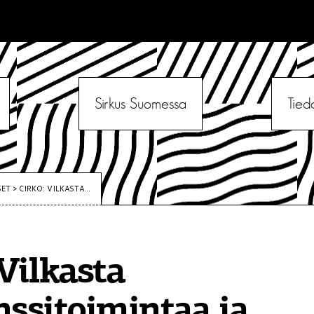
Sirkus Suomessa
Tied
SET
>
CIRKO: VILKASTA...
 Vilkasta
nssitoimintaa ja