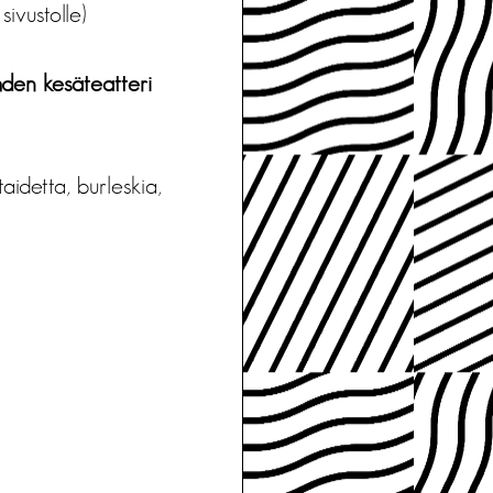
 sivustolle)
ahden kesäteatteri
aidetta, burleskia,