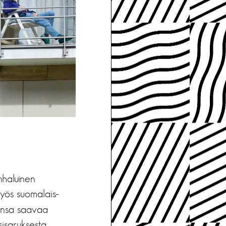
nhaluinen
myös suomalais-
tansa saavaa
sisaruksesta