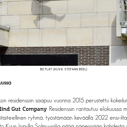
BE FLAT (KUVA: STEFAAN BEEL)
uussa
kon residenssiin saapuu vuonna 2015 perustettu kokeilu
. Residenssin rantautuu elokuussa 
lind Gut Company
nitaiteellinen ryhmä, työstämään keväällä 2022 ensi-il
to
. Kuun lopulla Solmu-salia pitää näpeissään kahdesta 