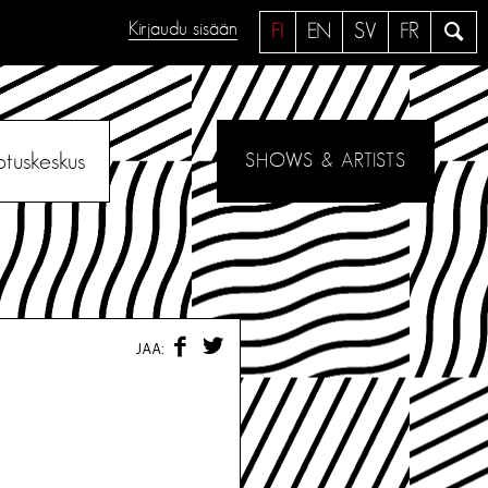
Kirjaudu sisään
H
FI
EN
SV
FR
a
e
otuskeskus
SHOWS & ARTISTS
F
T
JAA:
A
W
C
I
E
T
B
T
O
E
O
R
K