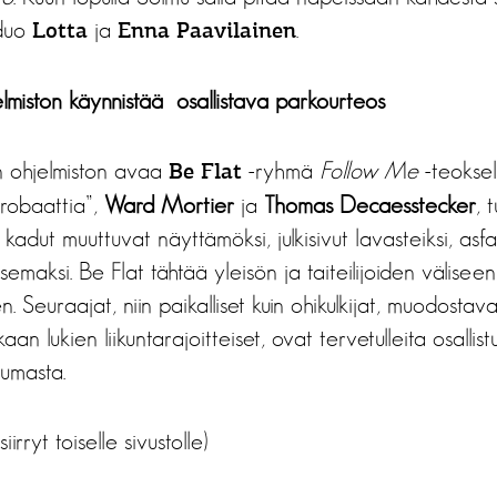
aduo
ja
.
Lotta
Enna Paavilainen
elmiston käynnistää osallistava parkourteos
n ohjelmiston avaa
-ryhmä
Follow Me
-teoksel
Be Flat
krobaattia”,
Ward Mortier
ja
Thomas Decaesstecker
, 
kadut muuttuvat näyttämöksi, julkisivut lavasteiksi, asfal
semaksi. Be Flat tähtää yleisön ja taiteilijoiden väliseen
 Seuraajat, niin paikalliset kuin ohikulkijat, muodostav
kaan lukien liikuntarajoitteiset, ovat tervetulleita osalli
umasta.
siirryt toiselle sivustolle)