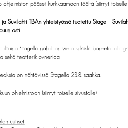
o ohjelmiston pääset kurkkaamaan
täältä
(siirryt toiselle
n ja Suvilahti TBAn yhteistyössä tuotettu Stage – Suvil
puun asti
 iltoina Stagella nähdään vielä sirkuskabareeta, drag-t
aa sekä teatteriklovneriaa.
teoksia on nähtävissä Stagella 23.8. saakka.
kuun ohjelmistoon
(siirryt toiselle sivustolle)
alan uutiset