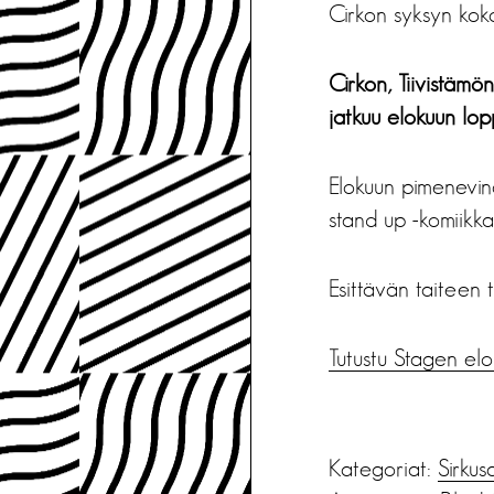
Cirkon syksyn kok
Cirkon, Tiivistämö
jatkuu elokuun lop
Elokuun pimenevinä
stand up -komiikk
Esittävän taiteen 
Tutustu Stagen elo
Kategoriat:
Sirkus