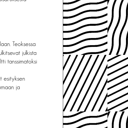
laan. Teoksessa
tulkitsevat julkista
tti tanssimatoksi
at esityksen
stumaan ja