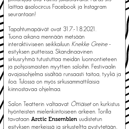
laittaa @salocircus Facebook ja Instagram
seurantaan!
Tapahtumapäivät ovat 31.7.-1.8.2021.
Tuona aikana mennään metsään
interaktiiviseen seikkailuun
Knekke Greine
-
esityksen puitteissa. Skandinaavinen
sirkusryhmä tutustuttaa meidän luonnontieteen
ja pohjoismaisten myyttien saloihin. Festivaalin
avajaisohjelma sisältää runsaasti taitoa, tyyliä ja
iloa. Tulossa on myös sirkusammattilaisia
kiinnostavaa ohjelmaa.
Salon Teatterin valtaavat
Öttiäiset
on kurkistus
hyönteisten mielenkiintoiseen arkeen. Torilla
tavataan
uudistetun
Arctic Ensemblen
esityksen merkeissä ja sirkusteltta pystytetään,