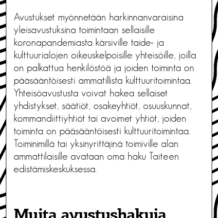
Avustukset myönnetään harkinnanvaraisina
yleisavustuksina toimintaan sellaisille
koronapandemiasta kärsiville taide- ja
kulttuurialojen oikeuskelpoisille yhteisöille, joilla
on palkattua henkilöstöä ja joiden toiminta on
pääsääntöisesti ammatillista kulttuuritoimintaa.
Yhteisöavustusta voivat hakea sellaiset
yhdistykset, säätiöt, osakeyhtiöt, osuuskunnat,
kommandiittiyhtiöt tai avoimet yhtiöt, joiden
toiminta on pääsääntöisesti kulttuuritoimintaa.
Toiminimillä tai yksinyrittäjinä toimiville alan
ammattilaisille avataan oma haku Taiteen
edistämiskeskuksessa.
Muita avustushakuja