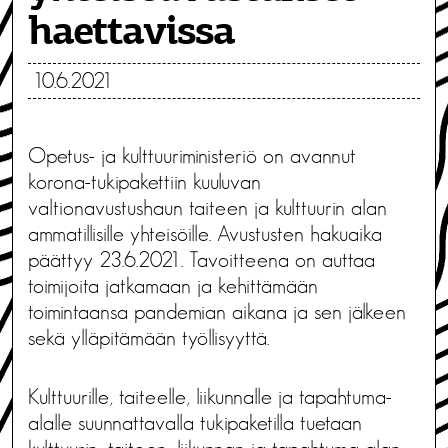
haettavissa
10.6.2021
Opetus- ja kulttuuriministeriö on avannut
korona-tukipakettiin kuuluvan
valtionavustushaun taiteen ja kulttuurin alan
ammatillisille yhteisöille. Avustusten hakuaika
päättyy 23.6.2021. Tavoitteena on auttaa
toimijoita jatkamaan ja kehittämään
toimintaansa pandemian aikana ja sen jälkeen
sekä ylläpitämään työllisyyttä.
Kulttuurille, taiteelle, liikunnalle ja tapahtuma-
alalle suunnattavalla tukipaketilla tuetaan