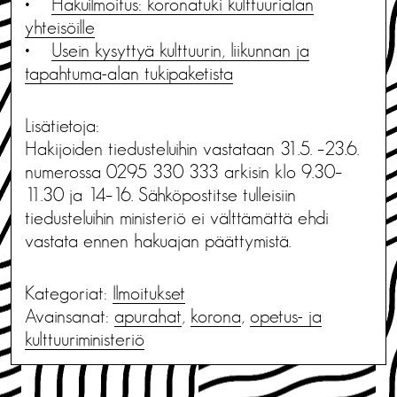
•
Hakuilmoitus: koronatuki kulttuurialan
yhteisöille
•
Usein kysyttyä kulttuurin, liikunnan ja
tapahtuma-alan tukipaketista
Lisätietoja:
Hakijoiden tiedusteluihin vastataan 31.5. –23.6.
numerossa 0295 330 333 arkisin klo 9.30–
11.30 ja 14–16. Sähköpostitse tulleisiin
tiedusteluihin ministeriö ei välttämättä ehdi
vastata ennen hakuajan päättymistä.
Kategoriat:
Ilmoitukset
Avainsanat:
apurahat
,
korona
,
opetus- ja
kulttuuriministeriö