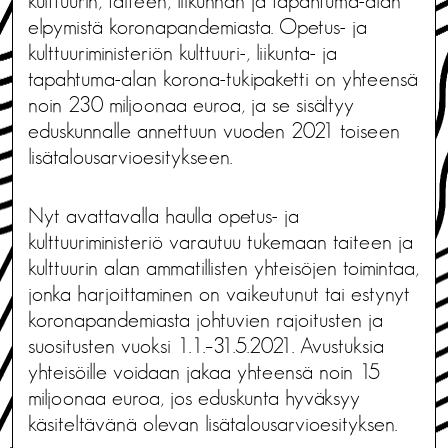
kulttuurin, taiteen, liikunnan ja tapahtuma-alan
elpymistä koronapandemiasta. Opetus- ja
kulttuuriministeriön kulttuuri-, liikunta- ja
tapahtuma-alan korona-tukipaketti on yhteensä
noin 230 miljoonaa euroa, ja se sisältyy
eduskunnalle annettuun vuoden 2021 toiseen
lisätalousarvioesitykseen.
Nyt avattavalla haulla opetus- ja
kulttuuriministeriö varautuu tukemaan taiteen ja
kulttuurin alan ammatillisten yhteisöjen toimintaa,
jonka harjoittaminen on vaikeutunut tai estynyt
koronapandemiasta johtuvien rajoitusten ja
suositusten vuoksi 1.1.–31.5.2021. Avustuksia
yhteisöille voidaan jakaa yhteensä noin 15
miljoonaa euroa, jos eduskunta hyväksyy
käsiteltävänä olevan lisätalousarvioesityksen.