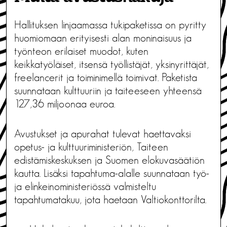
Hallituksen linjaamassa tukipaketissa on pyritty
huomiomaan erityisesti alan moninaisuus ja
työnteon erilaiset muodot, kuten
keikkatyöläiset, itsensä työllistäjät, yksinyrittäjät,
freelancerit ja toiminimellä toimivat. Paketista
suunnataan kulttuuriin ja taiteeseen yhteensä
127,36 miljoonaa euroa.
Avustukset ja apurahat tulevat haettavaksi
opetus- ja kulttuuriministeriön, Taiteen
edistämiskeskuksen ja Suomen elokuvasäätiön
kautta. Lisäksi tapahtuma-alalle suunnataan työ-
ja elinkeinoministeriössä valmisteltu
tapahtumatakuu, jota haetaan Valtiokonttorilta.