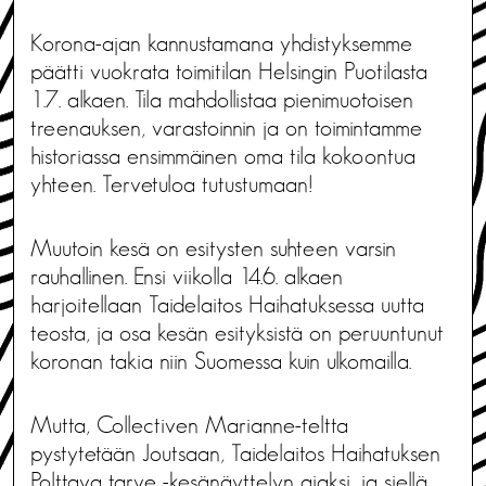
Korona-ajan kannustamana yhdistyksemme
päätti vuokrata toimitilan Helsingin Puotilasta
1.7. alkaen. Tila mahdollistaa pienimuotoisen
treenauksen, varastoinnin ja on toimintamme
historiassa ensimmäinen oma tila kokoontua
yhteen. Tervetuloa tutustumaan!
Muutoin kesä on esitysten suhteen varsin
rauhallinen. Ensi viikolla 14.6. alkaen
harjoitellaan Taidelaitos Haihatuksessa uutta
teosta, ja osa kesän esityksistä on peruuntunut
koronan takia niin Suomessa kuin ulkomailla.
Mutta, Collectiven Marianne-teltta
pystytetään Joutsaan, Taidelaitos Haihatuksen
Polttava tarve -kesänäyttelyn ajaksi, ja siellä