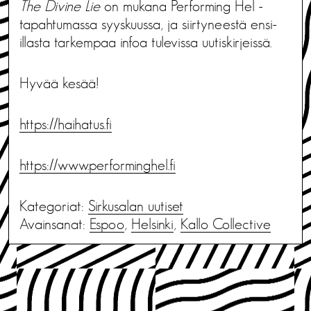
The Divine Lie
on mukana Performing Hel -
tapahtumassa syyskuussa, ja siirtyneestä ensi-
illasta tarkempaa infoa tulevissa uutiskirjeissä.
Hyvää kesää!
https://haihatus.fi
https://www.performinghel.fi
Kategoriat:
Sirkusalan uutiset
Avainsanat:
Espoo
,
Helsinki
,
Kallo Collective