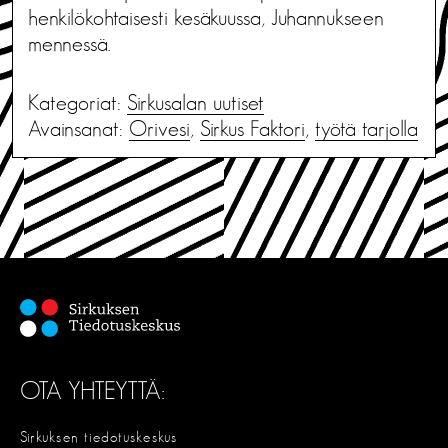
henkilökohtaisesti kesäkuussa, Juhannukseen
mennessä.
Kategoriat:
Sirkusalan uutiset
Avainsanat:
Orivesi
,
Sirkus Faktori
,
työtä tarjolla
OTA YHTEYTTÄ:
Sirkuksen tiedotuskeskus