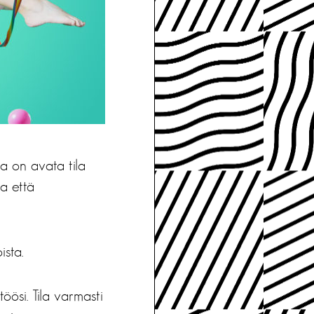
na on avata tila
aa että
oista.
töösi. Tila varmasti