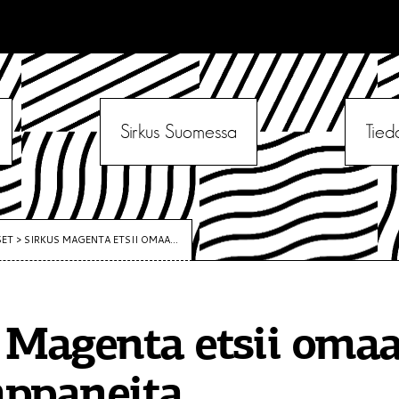
Sirkus Suomessa
Tied
SET
>
SIRKUS MAGENTA ETSII OMAA...
 Magenta etsii omaa
mppaneita