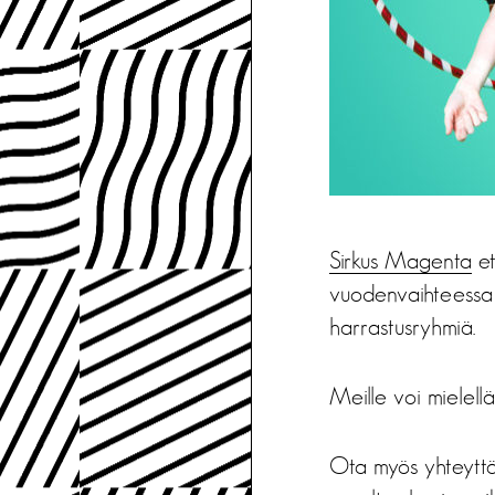
Sirkus Magenta
et
vuodenvaihteessa 2
harrastusryhmiä.
Meille voi mielell
Ota myös yhteyttä, 