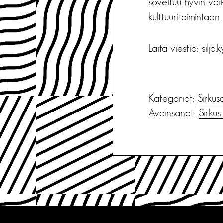
soveltuu hyvin vai
kulttuuritoimintaan.
Laita viestiä:
silja
Kategoriat:
Sirkus
Avainsanat:
Sirku