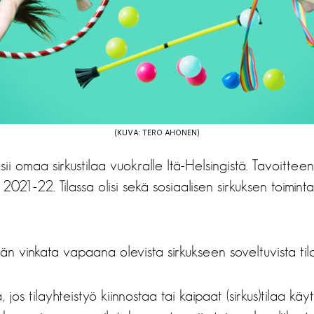
(KUVA: TERO AHONEN)
sii omaa sirkustilaa vuokralle Itä-Helsingistä. Tavoittee
021-22. Tilassa olisi sekä sosiaalisen sirkuksen toimint
ään vinkata vapaana olevista sirkukseen soveltuvista til
jos tilayhteistyö kiinnostaa tai kaipaat (sirkus)tilaa käyt