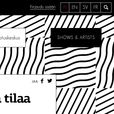
Kirjaudu sisään
H
FI
EN
SV
FR
a
e
otuskeskus
SHOWS & ARTISTS
F
T
JAA:
A
W
C
I
E
T
 tilaa
B
T
O
E
O
R
K