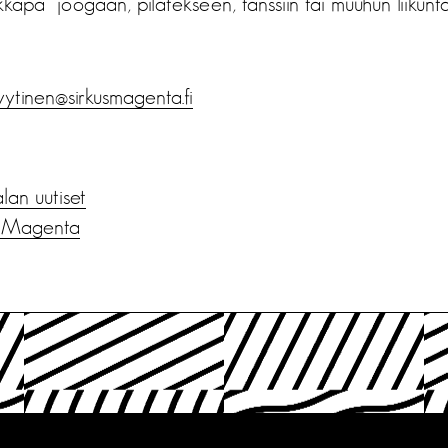
kkapa joogaan, pilatekseen, tanssiin tai muuhun liikunta
.kyytinen@sirkusmagenta.
fi
alan uutiset
s Magenta