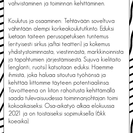
vahvistaminen ja toiminnan kehittäminen.
Koulutus ja osaaminen: Tehtävään soveltuva
vähintään alempi korkeakoulututkinto. Eduksi
luetaan taiteen perusopetuksen tuntemus
(erityisesti sirkus ja/tai teatteri) ja kokemus
yhdistystoiminnasta, viestinnästä, markkinoinnista
ja tapahtumien järjestämisestä. Sujuva kielitaito
(englanti, ruotsi) katsotaan eduksi. Haemme
ihmistä, joka haluaa sitoutua työhönsä ja
kehittää liittomme täyteen potentiaaliinsa.
Tavoitteena on liiton rahoitusta kehittämällä
saada tulevaisuudessa toiminnanjohtajan toimi
kokoaikaiseksi. Osa-aikatyö alkaa elokuussa
2021 ja on toistaiseksi sopimuksella (6kk
koeaika).