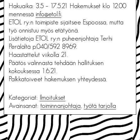
Hakuaika: 3.5 – 17.5.21 Hakemukset klo 12.00
mennessä
info@etol.fi
.
ETOL ry:n toimipiste sijaitsee Espoossa, mutta
työ onnistuu myös etätyönä.
Lisätietoja ETOL ry:n puheenjohtaja Terhi
Perälältä p.040/592 8969.
Haastattelut viikolla 21.
Päätös valinnasta tehdään hallituksen
kokouksessa 1.6.21.
Palkkatoiveet hakemuksen yhteydessä.
Kategoriat:
Ilmoitukset
Avainsanat:
toiminnanjohtaja
,
työtä tarjolla