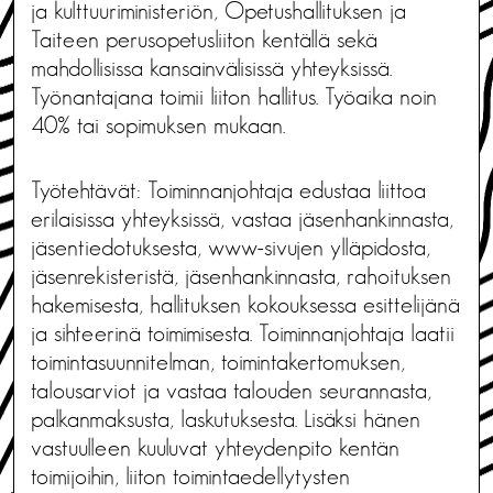
ja kulttuuriministeriön, Opetushallituksen ja
Taiteen perusopetusliiton kentällä sekä
mahdollisissa kansainvälisissä yhteyksissä.
Työnantajana toimii liiton hallitus. Työaika noin
40% tai sopimuksen mukaan.
Työtehtävät: Toiminnanjohtaja edustaa liittoa
erilaisissa yhteyksissä, vastaa jäsenhankinnasta,
jäsentiedotuksesta, www-sivujen ylläpidosta,
jäsenrekisteristä, jäsenhankinnasta, rahoituksen
hakemisesta, hallituksen kokouksessa esittelijänä
ja sihteerinä toimimisesta. Toiminnanjohtaja laatii
toimintasuunnitelman, toimintakertomuksen,
talousarviot ja vastaa talouden seurannasta,
palkanmaksusta, laskutuksesta. Lisäksi hänen
vastuulleen kuuluvat yhteydenpito kentän
toimijoihin, liiton toimintaedellytysten