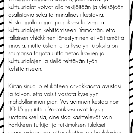
kulttuurialat voivat olla tekijöitään ja yleisöjään
osallistavia sekä toiminnallisesti kestäviä.
Vastaamalla annat panoksesi luovien ja
kulttuurialojen kehittämiseen. Ymmärrän, että
tällainen yhtäkkinen lähestyminen ei välttämättä
innosta, mutta uskon, että kyselyn tuloksilla on
saumansa tarjota uutta tietoa luovien ja
kulttuurialojen ja siellä tehtävän työn
kehittämiseen.
Kiitän sinua jo etukäteen arvokkaasta avustasi
ja toivon, että voisit vastata kyselyyn
mahdollisimman pian. Vastaaminen kestää noin
10-15 minuuttia. Vastauksesi ovat täysin
luottamuksellisia, aineistoa käsittelevät vain
hankkeen tutkijat ja tutkimuksen tulokset
raportoidaan niin, ettei yksittäisten henkilöiden