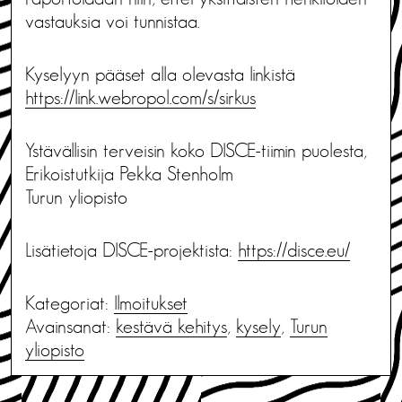
vastauksia voi tunnistaa.
Kyselyyn pääset alla olevasta linkistä
https://link.webropol.com/s/sirkus
Ystävällisin terveisin koko DISCE-tiimin puolesta,
Erikoistutkija Pekka Stenholm
Turun yliopisto
Lisätietoja DISCE-projektista:
https://disce.eu/
Kategoriat:
Ilmoitukset
Avainsanat:
kestävä kehitys
,
kysely
,
Turun
yliopisto