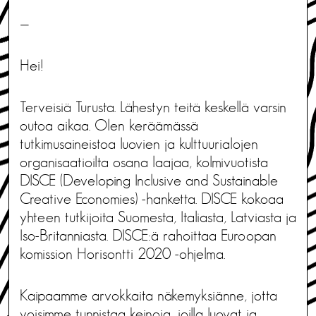
—
Hei!
Terveisiä Turusta. Lähestyn teitä keskellä varsin
outoa aikaa. Olen keräämässä
tutkimusaineistoa luovien ja kulttuurialojen
organisaatioilta osana laajaa, kolmivuotista
DISCE (Developing Inclusive and Sustainable
Creative Economies) -hanketta. DISCE kokoaa
yhteen tutkijoita Suomesta, Italiasta, Latviasta ja
Iso-Britanniasta. DISCE:ä rahoittaa Euroopan
komission Horisontti 2020 -ohjelma.
Kaipaamme arvokkaita näkemyksiänne, jotta
voisimme tunnistaa keinoja, joilla luovat ja