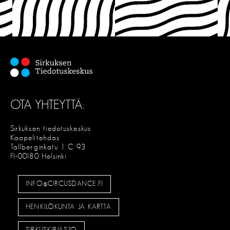
OTA YHTEYTTÄ:
Sirkuksen tiedotuskeskus
Kaapelitehdas
Tallberginkatu 1 C 93
FI-00180 Helsinki
INFO@CIRCUSDANCE.FI
HENKILÖKUNTA JA KARTTA