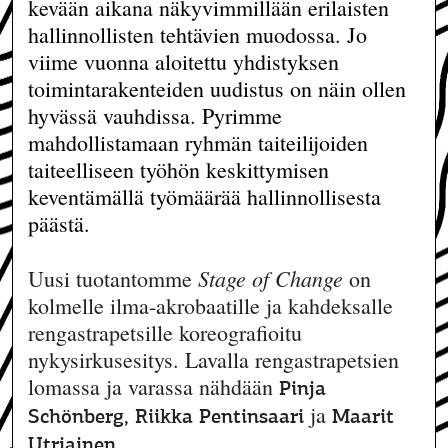
kevään aikana näkyvimmillään erilaisten
hallinnollisten tehtävien muodossa. Jo
viime vuonna aloitettu yhdistyksen
toimintarakenteiden uudistus on näin ollen
hyvässä vauhdissa. Pyrimme
mahdollistamaan ryhmän taiteilijoiden
taiteelliseen työhön keskittymisen
keventämällä työmäärää hallinnollisesta
päästä.
Stage of Change
Uusi tuotantomme
on
kolmelle ilma-akrobaatille ja kahdeksalle
rengastrapetsille koreografioitu
nykysirkusesitys. Lavalla rengastrapetsien
lomassa ja varassa nähdään
Pinja
ja
Schönberg, Riikka Pentinsaari
Maarit
.
Utriainen