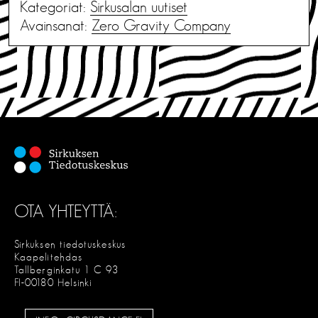
Kategoriat:
Sirkusalan uutiset
Avainsanat:
Zero Gravity Company
OTA YHTEYTTÄ:
Sirkuksen tiedotuskeskus
Kaapelitehdas
Tallberginkatu 1 C 93
FI-00180 Helsinki