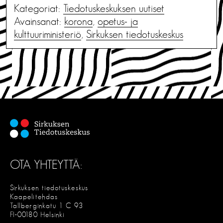
Kategoriat:
Tiedotus­keskuksen uutiset
Avainsanat:
korona
,
opetus- ja
kulttuuriministeriö
,
Sirkuksen tiedotuskeskus
OTA YHTEYTTÄ:
Sirkuksen tiedotuskeskus
Kaapelitehdas
Tallberginkatu 1 C 93
FI-00180 Helsinki