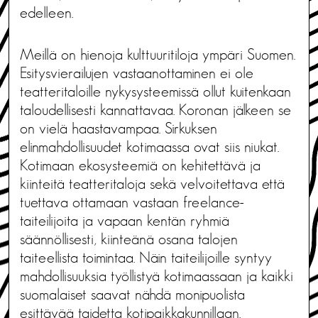
edelleen.
Meillä on hienoja kulttuuritiloja ympäri Suomen.
Esitysvierailujen vastaanottaminen ei ole
teatteritaloille nykysysteemissä ollut kuitenkaan
taloudellisesti kannattavaa. Koronan jälkeen se
on vielä haastavampaa. Sirkuksen
elinmahdollisuudet kotimaassa ovat siis niukat.
Kotimaan ekosysteemiä on kehitettävä ja
kiinteitä teatteritaloja sekä velvoitettava että
tuettava ottamaan vastaan freelance-
taiteilijoita ja vapaan kentän ryhmiä
säännöllisesti, kiinteänä osana talojen
taiteellista toimintaa. Näin taiteilijoille syntyy
mahdollisuuksia työllistyä kotimaassaan ja kaikki
suomalaiset saavat nähdä monipuolista
esittävää taidetta kotipaikkakunnillaan.