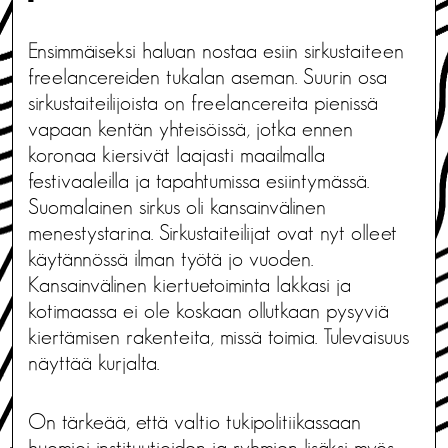
Ensimmäiseksi haluan nostaa esiin sirkustaiteen
freelancereiden tukalan aseman. Suurin osa
sirkustaiteilijoista on freelancereita pienissä
vapaan kentän yhteisöissä, jotka ennen
koronaa kiersivät laajasti maailmalla
festivaaleilla ja tapahtumissa esiintymässä.
Suomalainen sirkus oli kansainvälinen
menestystarina. Sirkustaiteilijat ovat nyt olleet
käytännössä ilman työtä jo vuoden.
Kansainvälinen kiertuetoiminta lakkasi ja
kotimaassa ei ole koskaan ollutkaan pysyviä
kiertämisen rakenteita, missä toimia. Tulevaisuus
näyttää kurjalta.
On tärkeää, että valtio tukipolitiikassaan
huomioi instituutioiden ja ryhmien lisäksi myös