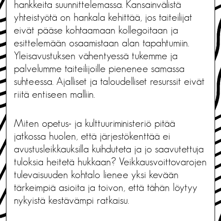
hankkeita suunnittelemassa. Kansainvälistä
yhteistyötä on hankala kehittää, jos taiteilijat
eivät pääse kohtaamaan kollegoitaan ja
esittelemään osaamistaan alan tapahtumiin.
Yleisavustuksen vähentyessä tukemme ja
palvelumme taiteilijoille pienenee samassa
suhteessa. Ajalliset ja taloudelliset resurssit eivät
riitä entiseen malliin.
Miten opetus- ja kulttuuriministeriö pitää
jatkossa huolen, että järjestökenttää ei
avustusleikkauksilla kuihduteta ja jo saavutettuja
tuloksia heitetä hukkaan? Veikkausvoittovarojen
tulevaisuuden kohtalo lienee yksi kevään
tärkeimpiä asioita ja toivon, että tähän löytyy
nykyistä kestävämpi ratkaisu.