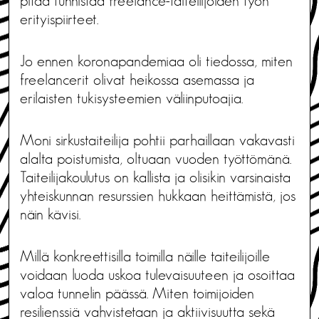
pitää tunnistaa freelance-taiteilijoiden työn
erityispiirteet.
Jo ennen koronapandemiaa oli tiedossa, miten
freelancerit olivat heikossa asemassa ja
erilaisten tukisysteemien väliinputoajia.
Moni sirkustaiteilija pohtii parhaillaan vakavasti
alalta poistumista, oltuaan vuoden työttömänä.
Taiteilijakoulutus on kallista ja olisikin varsinaista
yhteiskunnan resurssien hukkaan heittämistä, jos
näin kävisi.
Millä konkreettisilla toimilla näille taiteilijoille
voidaan luoda uskoa tulevaisuuteen ja osoittaa
valoa tunnelin päässä. Miten toimijoiden
resilienssiä vahvistetaan ja aktiivisuutta sekä