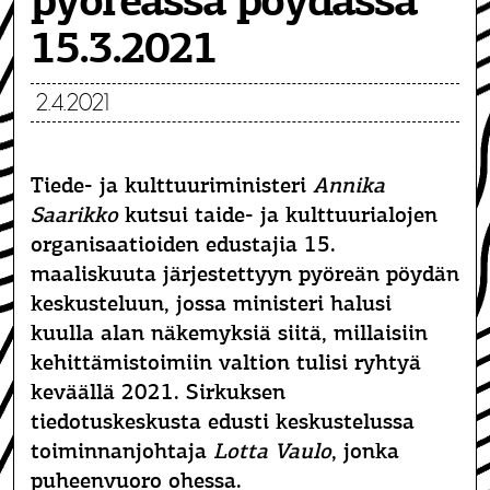
pyöreässä pöydässä
15.3.2021
2.4.2021
Tiede- ja kulttuuriministeri
Annika
Saarikko
kutsui taide- ja kulttuurialojen
organisaatioiden edustajia 15.
maaliskuuta järjestettyyn pyöreän pöydän
keskusteluun, jossa ministeri halusi
kuulla alan näkemyksiä siitä, millaisiin
kehittämistoimiin valtion tulisi ryhtyä
keväällä 2021. Sirkuksen
tiedotuskeskusta edusti keskustelussa
toiminnanjohtaja
Lotta Vaulo
, jonka
puheenvuoro ohessa.