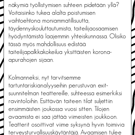
näkymiä työllistymisen suhteen pidetään yllä?
Voitaisiinko tukea alalta poistumisen
vaihtoehtona moniammatillisuutta,
täydennyskouluttautumista, taiteilijaosaamisen
hyödyntämistä laajemmin yhteiskunnassa. Olisiko
tässä myös mahdollisuus edistää
taiteilijapalkkakokeilua yksittäisten korona-
apurahojen sijaan.
Kolmanneksi, nyt tarvitsemme
tartuntariskianalyyseihin perustuvan exit-
suunnitelman teattereille, suhteessa esimerkiksi
ravintoloihin. Esittävän taiteen tilat suljettiin
ensimmäisten joukossa vuosi sitten. Tilojen
avaamista ei saa jättää viimeisten joukkoon.
Teatterit osoittivat viime syksynä hyvin toimivia
terveysturvallisuuskäytäntäjä. Avaamisen tulee