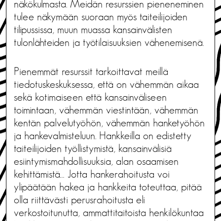
näkökulmasta. Meidän resurssien pieneneminen
tulee näkymään suoraan myös taiteilijoiden
tilipussissa, muun muassa kansainvälisten
tulonlähteiden ja työtilaisuuksien vähenemisenä.
Pienemmät resurssit tarkoittavat meillä
tiedotuskeskuksessa, että on vähemmän aikaa
sekä kotimaiseen että kansainväliseen
toimintaan, vähemmän viestintään, vähemmän
kentän palvelutyöhön, vähemmän hanketyöhön
ja hankevalmisteluun. Hankkeilla on edistetty
taiteilijoiden työllistymistä, kansainvälisiä
esiintymismahdollisuuksia, alan osaamisen
kehittämistä… Jotta hankerahoitusta voi
ylipäätään hakea ja hankkeita toteuttaa, pitää
olla riittävästi perusrahoitusta eli
verkostoitunutta, ammattitaitoista henkilökuntaa