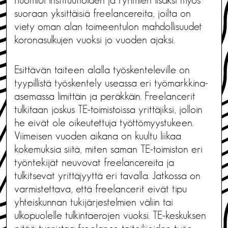
suoraan yksittäisiä freelancereita, joilta on
viety oman alan toimeentulon mahdollisuudet
koronasulkujen vuoksi jo vuoden ajaksi.
Esittävän taiteen alalla työskenteleville on
tyypillistä työskentely useassa eri työmarkkina-
asemassa limittäin ja peräkkäin. Freelancerit
tulkitaan joskus TE-toimistoissa yrittäjiksi, jolloin
he eivät ole oikeutettuja työttömyystukeen.
Viimeisen vuoden aikana on kuultu liikaa
kokemuksia siitä, miten saman TE-toimiston eri
työntekijät neuvovat freelancereita ja
tulkitsevat yrittäjyyttä eri tavalla. Jatkossa on
varmistettava, että freelancerit eivät tipu
yhteiskunnan tukijärjestelmien väliin tai
ulkopuolelle tulkintaerojen vuoksi. TE-keskuksen