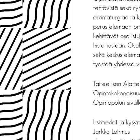
tehtävistä sekä ry
dramaturgiaa ja k
perustelemaan omi
kehittävät osallis
historiastaan. Osa
sekä keskustelemaa
työstää yhdessä v
Taiteellisen Ajat
Opintokokonaisuude
Opintopolun sivuil
Lisätiedot ja kysy
Jarkko Lehmus