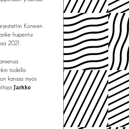
rjestettiin Koneen
anke huipentui
ussa 2021.
tamiensa
nkin todella
ston kanssa myös
ottaja
Jarkko