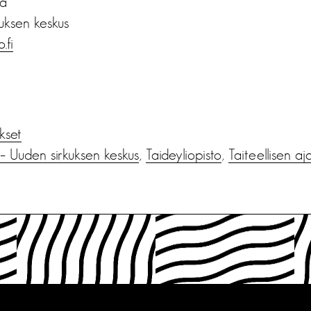
ja
uksen keskus
.fi
ukset
 – Uuden sirkuksen keskus
,
Taideyliopisto
,
Taiteellisen a