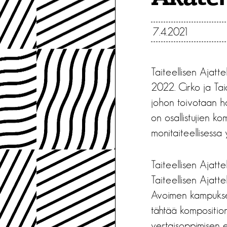
7.4.2021
Taiteellisen Ajatt
2022. Cirko ja Ta
johon toivotaan hak
on osallistujien k
monitaiteellisessa
Taiteellisen Ajat
Taiteellisen Ajatt
Avoimen kampukse
tähtää komposition
vertaisoppimisen e