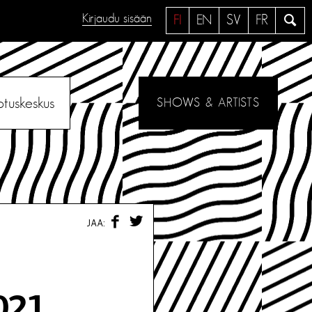
Kirjaudu sisään
H
FI
EN
SV
FR
a
e
otuskeskus
SHOWS & ARTISTS
F
T
JAA:
A
W
C
I
E
T
B
T
O
E
O
R
021
K