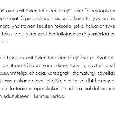
ovat esittävien taiteiden tekijät sekä Taideyliopiston
piskelijat. Opintokokonaisuus on tarkoitettu fyysisen tea
a näitä yhdistävien teosten tekijöille, jotka haluavat syv
telun ja esityskomposition taitojaan sekä ymmärtää eri
oja.
attimaisiksi esittävien taiteiden tekijöiksi mieltävät tait
suuteen. Olkoon työnimikkeesi tanssija, näyttelijä, sirkust
kusuunnittelija, ohjaaja, koreografi, dramaturgi, säveltä
isessa mukana oleva taiteilija, olet tervetullut hakemaa
een. Tähtäämme opintokokonaisuudessa mahdollisimman
en edustukseen”, Lehmus kertoo.