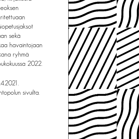
 teoksen
ritettuaan
iopetusjaksot
taan sekä
urkaa havaintojaan
aikana ryhmä
oukokuussa 2022.
.4.2021.
opolun sivuilta.