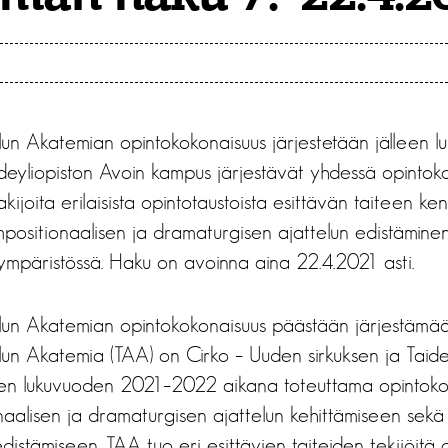
elun Akatemian opintokokonaisuus järjestetään jälleen
ideyliopiston Avoin kampus järjestävät yhdessä opintok
ijoita erilaisista opintotaustoista esittävän taiteen ken
ompositionaalisen ja dramaturgisen ajattelun edistämine
 ympäristössä. Haku on avoinna aina 22.4.2021 asti.
telun Akatemian opintokokonaisuus päästään järjestämää
elun Akatemia (TAA) on Cirko – Uuden sirkuksen ja Taide
n lukuvuoden 2021–2022 aikana toteuttama opintokok
aalisen ja dramaturgisen ajattelun kehittämiseen sekä 
distämiseen. TAA tuo eri esittävien taiteiden tekijöit