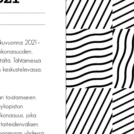
 lukuvuonna 2021–
okonaisuuden,
tältä. Tähtäimessä
n keskustelevassa,
n toistamiseen.
yliopiston
onaisuus, joka
taiteidenvälisen
ä oppimaan yhdessä