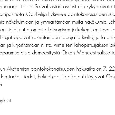
hmäharjoitteista. Se vahvistaa osallistujan kykyä avata
ompositiota. Opiskelija kykenee opintokonaisuuden suo
a näkökulmiaan ja ymmärtämään muita näkökulmia. Läh
tujan tietoisuutta omasta katsomisen ja kokemisen tavas
llistujat oppivat rakentamaan tapoja ja kieltä, joilla p
n ja kirjoittamaan niistä. Viimeisen lähiopetusjakson 
apaamuotoista demoesitystä Cirkon Maneesi-salissa t
telun Akatemian opintokokonaisuuden hakuaika on 7.–22
n tarkat tiedot, hakuohjeet ja aikataulu löytyvät Opint
le
mykset: