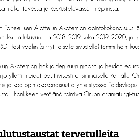
ssa, rakentavassa ja keskustelevassa ilmapiirissä.
 Taiteellisen Ajattelun Akatemian opintokokonaisuus jä
ituksella lukuvuosina 2018–2019 sekä 2019–2020, ja h
ROT-festivaaliin
(siirryt toiselle sivustolle) tammi-helmiku
ttelun Akatemian hakijoiden suuri määrä ja heidän edus
irjo yllätti meidät positiivisesti ensimmäisellä kerralla. O
e jatkaa opintokokonaisuutta yhteistyössä Taideyliopi
usta”, hankkeen vetäjänä toimiva Cirkon dramaturgi-tu
lutustaustat tervetulleita