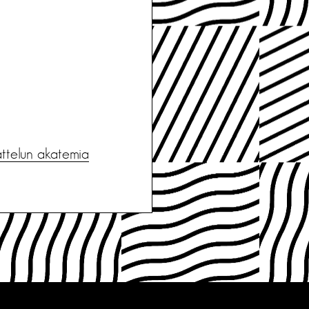
jattelun akatemia