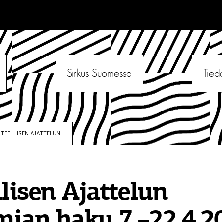
Sirkus Suomessa
Tied
ITEELLISEN AJATTELUN...
llisen Ajattelun
ian haku 7.–22.4.2