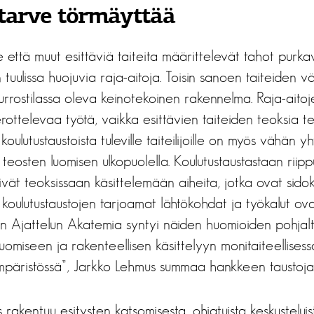
 tarve törmäyttää
tse että muut esittäviä taiteita määrittelevät tahot purka
 tuulissa huojuvia raja-aitoja. Toisin sanoen taiteiden vä
urrostilassa oleva keinotekoinen rakennelma. Raja-aito
rottelevaa työtä, vaikka esittävien taiteiden teoksia 
a koulutustaustoista tuleville taiteilijoille on myös vähän 
teosten luomisen ulkopuolella. Koulutustaustastaan riip
kivät teoksissaan käsittelemään aiheita, jotka ovat sidok
 koulutustaustojen tarjoamat lähtökohdat ja työkalut ova
lisen Ajattelun Akatemia syntyi näiden huomioiden pohja
uomiseen ja rakenteellisen käsittelyyn monitaiteellisessa
mpäristössä”, Jarkko Lehmus summaa hankkeen taustoja
akentuu esitysten katsomisesta, ohjatuista keskusteluista,