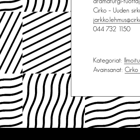
dramaturgi-tuotta
Cirko – Uuden sirk
jarkko.lehmus@cirko
044 732 1150
Kategoriat:
Ilmoit
Avainsanat:
Cirko