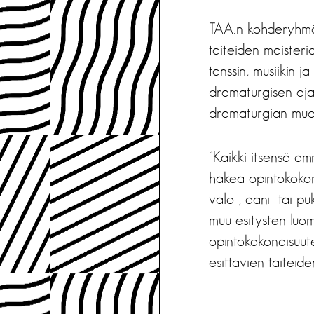
TAA:n kohderyhmää 
taiteiden maisterio
tanssin, musiikin j
dramaturgisen ajat
dramaturgian muot
“Kaikki itsensä amm
hakea opintokokonai
valo-, ääni- tai pu
muu esitysten luom
opintokokonaisuut
esittävien taiteid