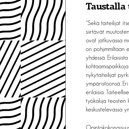
Taustalla
“Sekä taiteilijat i
siirtävät muutosten
ovat jatkuvassa m
on pohjimmiltaan e
yhdessä. Erilaisist
kohtaamispaikkoja 
nykytaiteilijat pyr
ympäristöönsä. Eri
erilaisia. Taiteel
työkaluja teosten l
keskustelevassa y
Opintokokonaisuus r