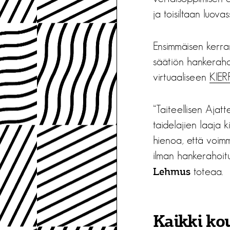
ja toisiltaan luova
Ensimmäisen kerran
säätiön hankeraho
virtuaaliseen
KIER
“Taiteellisen Aja
taidelajien laaja k
hienoa, että voimm
ilman hankerahoit
toteaa.
Lehmus
Kaikki kou