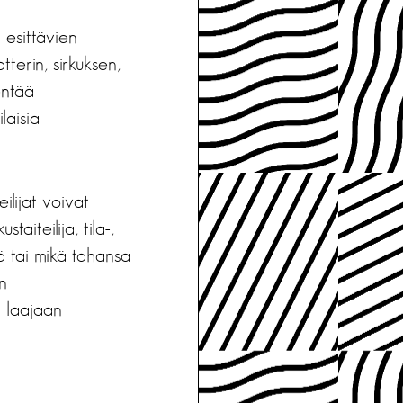
 esittävien
tterin, sirkuksen,
entää
laisia
eilijat voivat
aiteilija, tila-,
jä tai mikä tahansa
n
 laajaan