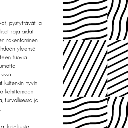
vat, pystyttävät ja
liset raja-aidat
jen rakentaminen
tehdään yleensä
yhteen tuovia
pumatta
sissa
t kuitenkin hyvin
lta kehittämään
, turvallisessa ja
.
 kirjallisista