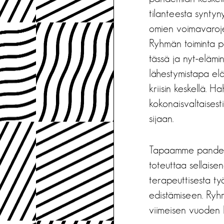
tilanteesta synty
omien voimavaroje
Ryhmän toiminta pe
tässä ja nyt-elämin
lähestymistapa elä
kriisin keskellä.
kokonaisvaltaisest
sijaan.
Tapaamme pandemia
toteuttaa sellaisen
terapeuttisesta ty
edistämiseen. Ryhm
viimeisen vuoden h