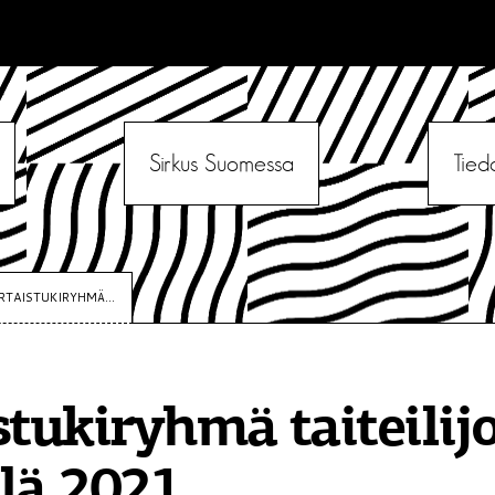
Sirkus Suomessa
Tied
RTAISTUKIRYHMÄ...
stukiryhmä taiteilijo
lä 2021