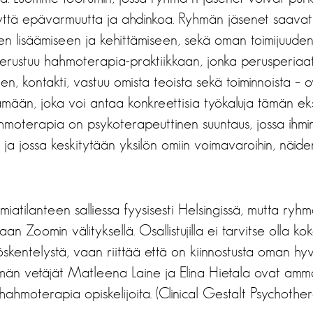
nyttä epävarmuutta ja ahdinkoa. Ryhmän jäsenet saavat 
n lisäämiseen ja kehittämiseen, sekä oman toimijuuden
rustuu hahmoterapia-praktiikkaan, jonka perusperiaatt
en, kontakti, vastuu omista teoista sekä toiminnoista – 
mään, joka voi antaa konkreettisia työkaluja tämän eksi
 Hahmoterapia on psykoterapeuttinen suuntaus, jossa ih
i ja jossa keskitytään yksilön omiin voimavaroihin, näid
tilanteen salliessa fyysisesti Helsingissä, mutta ryh
aan Zoomin välityksellä. Osallistujilla ei tarvitse olla k
öskentelystä, vaan riittää että on kiinnostusta oman hyv
än vetäjät Matleena Laine ja Elina Hietala ovat ammatti
ahmoterapia opiskelijoita. (Clinical Gestalt Psychother