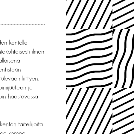
den kentälle
tökohtaisesti ilman
ällaisena
ntistäkin
ulevaan liittyen.
imijuuteen ja
oin haastavassa
tän taiteilijoita
kaa korona