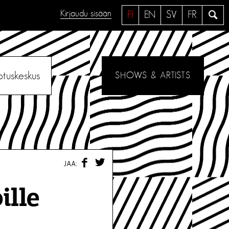
Kirjaudu sisään
H
FI
EN
SV
FR
a
e
otuskeskus
SHOWS & ARTISTS
F
T
JAA:
A
W
C
I
E
T
ille
B
T
O
E
O
R
K