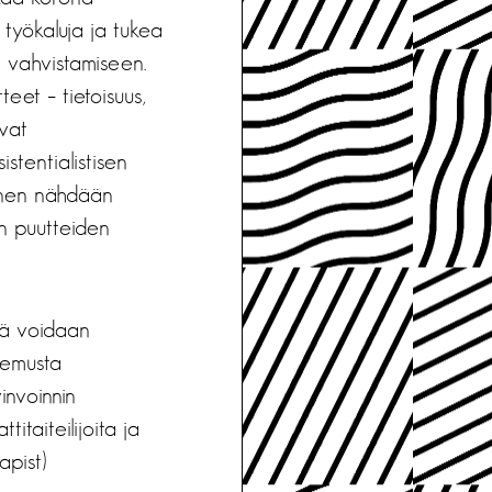
työkaluja ja tukea
 vahvistamiseen.
eet – tietoisuus,
ovat
stentialistisen
minen nähdään
en puutteiden
mä voidaan
okemusta
invoinnin
taiteilijoita ja
apist)