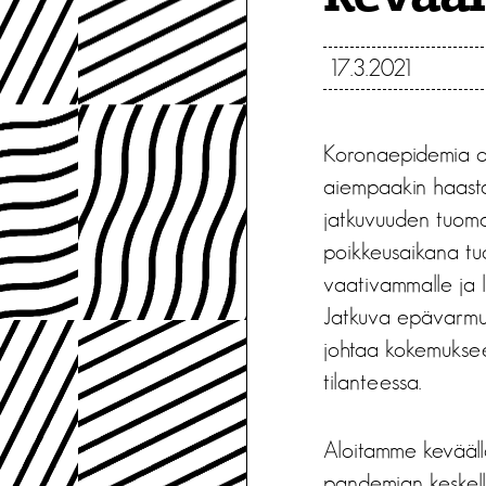
17.3.2021
Koronaepidemia on 
aiempaakin haastav
jatkuvuuden tuomaa
poikkeusaikana tuo
vaativammalle ja li
Jatkuva epävarmuu
johtaa kokemuksee
tilanteessa.
Aloitamme kevääll
pandemian keskell