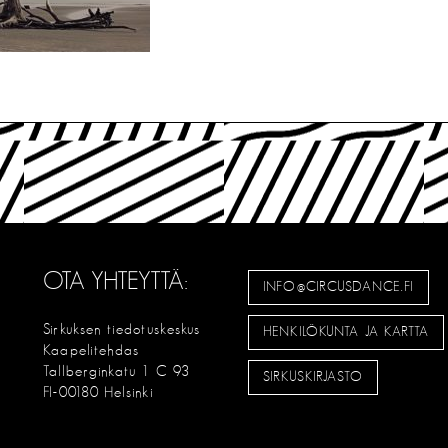
OTA YHTEYTTÄ:
INFO@CIRCUSDANCE.FI
Sirkuksen tiedotuskeskus
HENKILÖKUNTA JA KARTTA
Kaapelitehdas
Tallberginkatu 1 C 93
SIRKUSKIRJASTO
FI-00180 Helsinki