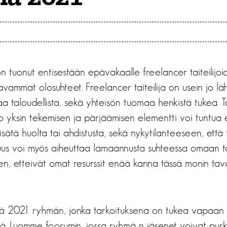
tuonut entisestään epävakaalle freelancer taiteilijoi
ammat olosuhteet. Freelancer taiteilija on usein jo läh
 taloudellista, sekä yhteisön tuomaa henkistä tukea. T
 yksin tekemisen ja pärjäämisen elementti voi tuntua e
sätä huolta tai ahdistusta, sekä nykytilanteeseen, että t
s voi myös aiheuttaa lamaannusta suhteessa omaan to
n, etteivät omat resurssit enää kanna tässä monin tav
ä 2021 ryhmän, jonka tarkoituksena on tukea vapaan ken
ä. Luomme foorumin, jossa ryhmä n jäsenet voivat pur