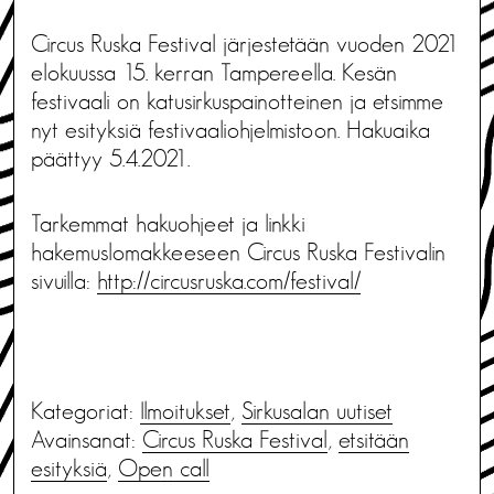
Circus Ruska Festival järjestetään vuoden 2021
elokuussa 15. kerran Tampereella. Kesän
festivaali on katusirkuspainotteinen ja etsimme
nyt esityksiä festivaaliohjelmistoon. Hakuaika
päättyy 5.4.2021.
Tarkemmat hakuohjeet ja linkki
hakemuslomakkeeseen Circus Ruska Festivalin
sivuilla:
http://circusruska.com/festival/
Kategoriat:
Ilmoitukset
,
Sirkusalan uutiset
Avainsanat:
Circus Ruska Festival
,
etsitään
esityksiä
,
Open call