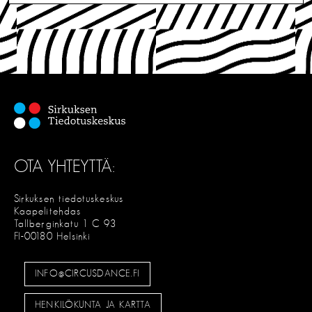
OTA YHTEYTTÄ:
Sirkuksen tiedotuskeskus
Kaapelitehdas
Tallberginkatu 1 C 93
FI-00180 Helsinki
INFO@CIRCUSDANCE.FI
HENKILÖKUNTA JA KARTTA