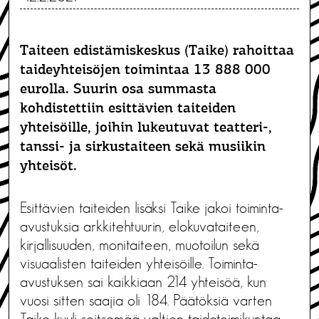
Taiteen edistämiskeskus (Taike) rahoittaa
taideyhteisöjen toimintaa 13 888 000
eurolla. Suurin osa summasta
kohdistettiin esittävien taiteiden
yhteisöille, joihin lukeutuvat teatteri-,
tanssi- ja sirkustaiteen sekä musiikin
yhteisöt.
Esittävien taiteiden lisäksi Taike jakoi toiminta-
avustuksia arkkitehtuurin, elokuvataiteen,
kirjallisuuden, monitaiteen, muotoilun sekä
visuaalisten taiteiden yhteisöille. Toiminta-
avustuksen sai kaikkiaan 214 yhteisöä, kun
vuosi sitten saajia oli 184. Päätöksiä varten
Taike kuuli seitsemää valtion taidetoimikuntaa.