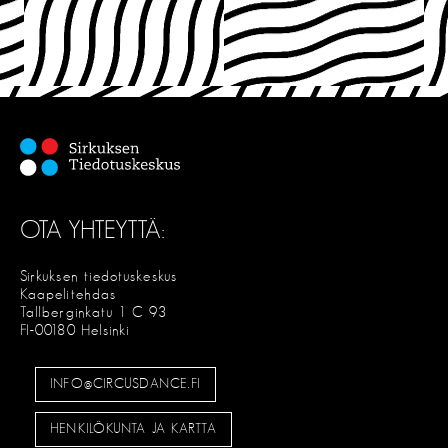
OTA YHTEYTTÄ:
Sirkuksen tiedotuskeskus
Kaapelitehdas
Tallberginkatu 1 C 93
FI-00180 Helsinki
INFO@CIRCUSDANCE.FI
HENKILÖKUNTA JA KARTTA