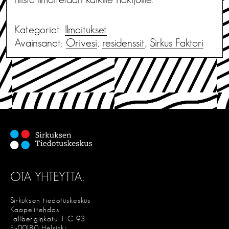
Kategoriat:
Ilmoitukset
Avainsanat:
Orivesi
,
residenssit
,
Sirkus Faktori
OTA YHTEYTTÄ:
Sirkuksen tiedotuskeskus
Kaapelitehdas
Tallberginkatu 1 C 93
FI-00180 Helsinki