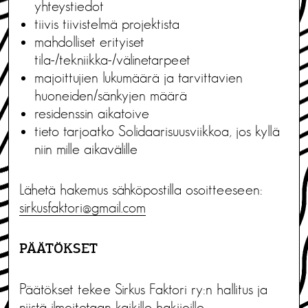
yhteystiedot
tiivis tiivistelmä projektista
mahdolliset erityiset
tila-/tekniikka-/välinetarpeet
majoittujien lukumäärä ja tarvittavien
huoneiden/sänkyjen määrä
residenssin aikatoive
tieto tarjoatko Solidaarisuusviikkoa, jos kyllä
niin mille aikavälille
Lähetä hakemus sähköpostilla osoitteeseen:
sirkusfaktori@gmail.com
PÄÄTÖKSET
Päätökset tekee Sirkus Faktori ry:n hallitus ja
niistä ilmoitetaan kaikille hakijoille.