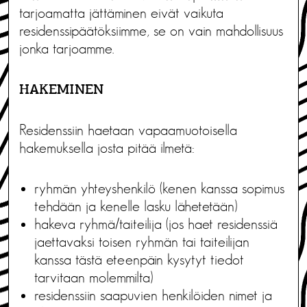
tarjoamatta jättäminen eivät vaikuta
residenssipäätöksiimme, se on vain mahdollisuus
jonka tarjoamme.
HAKEMINEN
Residenssiin haetaan vapaamuotoisella
hakemuksella josta pitää ilmetä:
ryhmän yhteyshenkilö (kenen kanssa sopimus
tehdään ja kenelle lasku lähetetään)
hakeva ryhmä/taiteilija (jos haet residenssiä
jaettavaksi toisen ryhmän tai taiteilijan
kanssa tästä eteenpäin kysytyt tiedot
tarvitaan molemmilta)
residenssiin saapuvien henkilöiden nimet ja