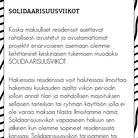
SOLIDAARISUUSVIIKOT
Koska maksulliset residenssit asettavat
rahallisesti avustetut ja avustamattomat
projektit eriarvoiseen asemaan olemme
kehittäneet keskinäisen tukemisen muodoksi
SOLIDAARISUUSVIIKOT.
Hakiessasi residenssiä voit halutessasi ilmoittaa
hakemasi kuukauden ajalta viikon periodin
jolloin annat tilan ja mahdollisen majoituksen
sellaisen taiteilijan tai ryhmän käyttöön jolla ei
ole varaa maksaa tilasta. Ilmoitamme nämä
Solidaarisuusviikot vapaaseen hakuun sen
jälkeen kun olemme sopineet residenssistä
kanssasi. Solidaarisuusviikon tarjoaminen tai