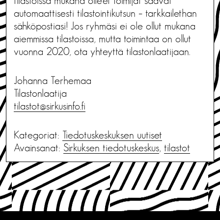
tilastoissa mukana olleet toimijat saavat
automaattisesti tilastointikutsun – tarkkailethan
sähköpostiasi! Jos ryhmäsi ei ole ollut mukana
aiemmissa tilastoissa, mutta toimintaa on ollut
vuonna 2020, ota yhteyttä tilastonlaatijaan.
Johanna Terhemaa
Tilastonlaatija
tilastot@sirkusinfo.fi
Kategoriat:
Tiedotus­keskuksen uutiset
Avainsanat:
Sirkuksen tiedotuskeskus
,
tilastot